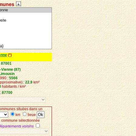
munes
enne
(*)
:
87001
-Vienne (87)
Limousin
1990 :
5566
approximative) :
22.9
km²
3
habitants / km²
:
87700
ommunes situées dans un
km
lieue
la commune sélectionnée
 départements voisins