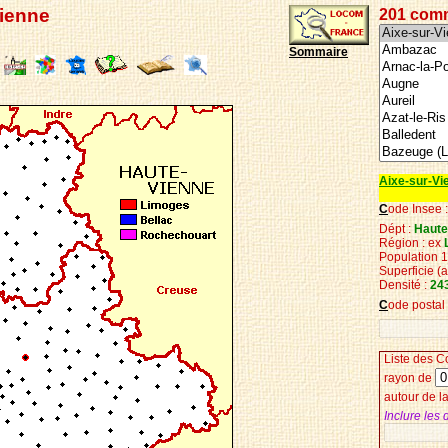
Vienne
201 com
Sommaire
Aixe-sur-Vi
C
ode Insee 
Dépt :
Haute
Région : ex
Population 
Superficie
(
Densité :
24
C
ode postal
Liste des
C
r
ayon de
autour de 
Inclure les