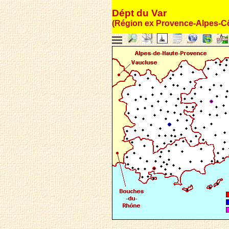
Dépt du Var
(Région ex Provence-Alpes-Cô