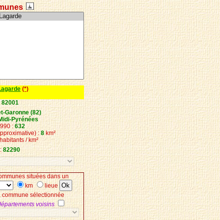
munes
-Lagarde
(*)
:
82001
et-Garonne (82)
Midi-Pyrénées
1990 :
632
approximative) :
8
km²
habitants / km²
:
82290
ommunes situées dans un
km
lieue
la commune sélectionnée
 départements voisins