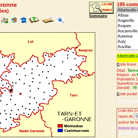
aronne
195 com
ées)
Sommaire
Albefeuille
C
ode Insee 
Dépt :
Tarn-
Région : ex
Population 
Superficie
(
Densité :
79
C
ode postal
Liste des
C
r
ayon de
autour de 
Inclure les