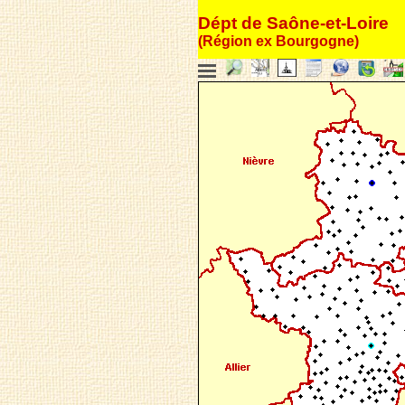
Dépt de Saône-et-Loire
(Région ex Bourgogne)