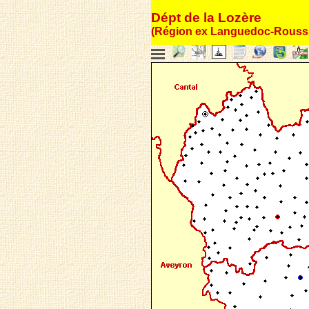
Dépt de la Lozère
(Région ex Languedoc-Roussi