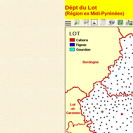
Dépt du Lot
(Région ex Midi-Pyrénées)