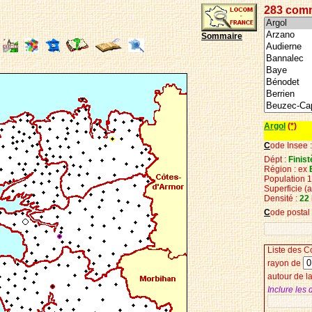
283 com
Sommaire
Argol
(*)
C
ode Insee 
Dépt :
Finist
Région : ex
Population 
Superficie
(
Densité :
22
C
ode postal
Liste des
C
r
ayon de
autour de 
Inclure les