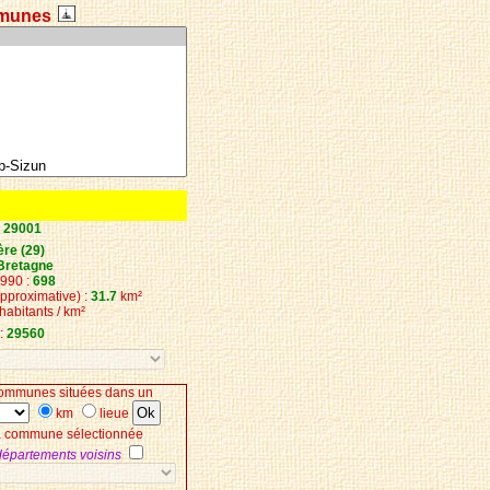
munes
:
29001
ère (29)
Bretagne
1990 :
698
approximative) :
31.7
km²
habitants / km²
:
29560
ommunes situées dans un
km
lieue
la commune sélectionnée
 départements voisins