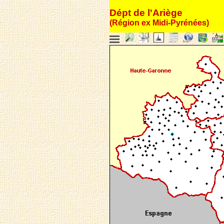
Dépt de l'Ariège
(Région ex Midi-Pyrénées)