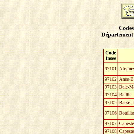
Codes 
Département 
Code
Insee
97101
Abymes
97102
Anse-B
97103
Baie-M
97104
Baillif
97105
Basse-T
97106
Bouilla
97107
Capeste
97108
Capeste