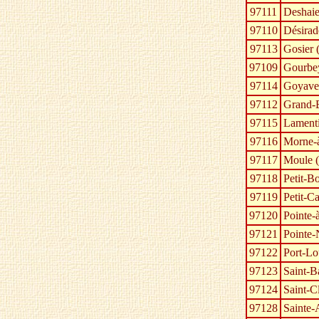
97111
Deshaie
97110
Désirad
97113
Gosier 
97109
Gourbe
97114
Goyave
97112
Grand-
97115
Lament
97116
Morne-à
97117
Moule 
97118
Petit-B
97119
Petit-C
97120
Pointe-à
97121
Pointe-
97122
Port-Lo
97123
Saint-B
97124
Saint-C
97128
Sainte