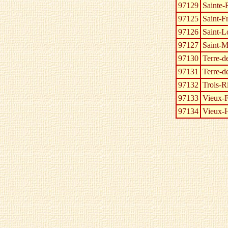
97129
Sainte-
97125
Saint-F
97126
Saint-L
97127
Saint-M
97130
Terre-d
97131
Terre-d
97132
Trois-R
97133
Vieux-F
97134
Vieux-H