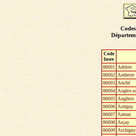
Codes 
Départeme
Code
Insee
86001
Adriers
86002
Amberre
86003
Anché
86004
Angles-su
86005
Angliers
86006
Antigny
86007
Antran
86008
Arçay
86009
Archigny