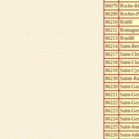
86079
Roche-Rig
86209
Roches-P
86210
Roiffé
86211
Romagne
86213
Rouillé
86214
Saint-Ben
86217
Saint-Chr
86218
Saint-Cla
86219
Saint-Cyr
86239
Sainte-R
86220
Saint-Ga
86221
Saint-Ge
86222
Saint-Geo
86223
Saint-Ge
86224
Saint-Ger
86225
Saint-Jea
86226
Saint-Juli