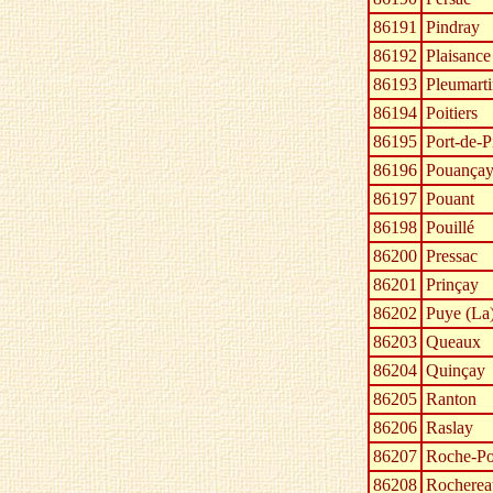
86191
Pindray
86192
Plaisance
86193
Pleumarti
86194
Poitiers
86195
Port-de-P
86196
Pouança
86197
Pouant
86198
Pouillé
86200
Pressac
86201
Prinçay
86202
Puye (La
86203
Queaux
86204
Quinçay
86205
Ranton
86206
Raslay
86207
Roche-Po
86208
Rocherea