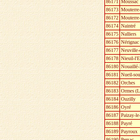
86171
Moussac
86173
Mouterre-
86172
Mouterre
86174
Naintré
86175
Nalliers
86176
Nérignac
86177
Neuville-
86178
Nieuil-l'E
86180
Nouaillé
86181
Nueil-so
86182
Orches
86183
Ormes (L
86184
Ouzilly
86186
Oyré
86187
Paizay-le
86188
Payré
86189
Payroux
86190
Persac