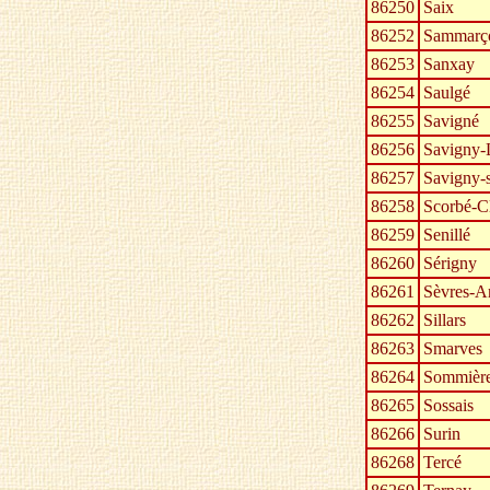
86250
Saix
86252
Sammarço
86253
Sanxay
86254
Saulgé
86255
Savigné
86256
Savigny-
86257
Savigny-
86258
Scorbé-C
86259
Senillé
86260
Sérigny
86261
Sèvres-A
86262
Sillars
86263
Smarves
86264
Sommière
86265
Sossais
86266
Surin
86268
Tercé