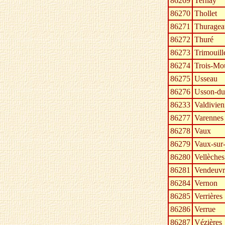
86269
Ternay
86270
Thollet
86271
Thuragea
86272
Thuré
86273
Trimouill
86274
Trois-Mou
86275
Usseau
86276
Usson-du
86233
Valdivien
86277
Varennes
86278
Vaux
86279
Vaux-sur
86280
Vellèches
86281
Vendeuvr
86284
Vernon
86285
Verrières
86286
Verrue
86287
Vézières