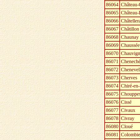
86064
Château-
86065
Château-
86066
Châteller
86067
Châtillon
86068
Chaunay
86069
Chaussée
86070
Chauvig
86071
Chenech
86072
Chenevel
86073
Cherves
86074
Chiré-en-
86075
Chouppe
86076
Cissé
86077
Civaux
86078
Civray
86080
Cloué
86081
Colombie