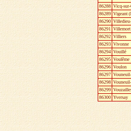
86288
Vicq-sur
86289
Vigeant (
86290
Villedieu
86291
Villemort
86292
Villiers
86293
Vivonne
86294
Vouillé
86295
Voulême
86296
Voulon
86297
Vouneuil
86298
Vouneuil
86299
Vouzaille
86300
Yversay