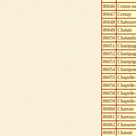
86046
Cenon-su
86047
Cernay
86048
Chabour
86049
Chalais
86050
Chalandr
86051
Champagn
86052
Champagn
86053
Champign
86054
Champnie
86055
Chapelle
86056
Chapelle-
86058
Chapelle-
86059
Chapelle-
86060
Charrais
86061
Charroux
86062
Chasseneu
86063
Chatain