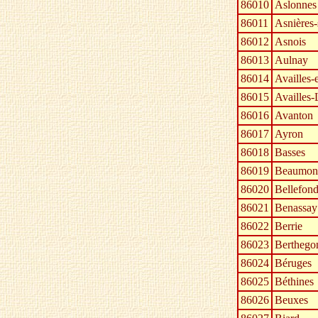
86010
Aslonnes
86011
Asnières-
86012
Asnois
86013
Aulnay
86014
Availles-
86015
Availles
86016
Avanton
86017
Ayron
86018
Basses
86019
Beaumon
86020
Bellefond
86021
Benassay
86022
Berrie
86023
Berthego
86024
Béruges
86025
Béthines
86026
Beuxes