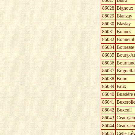
86027
Biard
86028
Bignoux
86029
Blanzay
86030
Blaslay
86031
Bonnes
86032
Bonneuil
86034
Bouresse
86035
Bourg-Ar
86036
Bournan
86037
Brigueil-
86038
Brion
86039
Brux
86040
Bussière 
86041
Buxerolle
86042
Buxeuil
86043
Ceaux-e
86044
Ceaux-e
86045
Celle-Lév