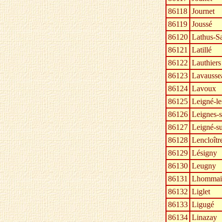
86118
Journet
86119
Joussé
86120
Lathus-S
86121
Latillé
86122
Lauthiers
86123
Lavausse
86124
Lavoux
86125
Leigné-le
86126
Leignes-s
86127
Leigné-s
86128
Lencloîtr
86129
Lésigny
86130
Leugny
86131
Lhommai
86132
Liglet
86133
Ligugé
86134
Linazay