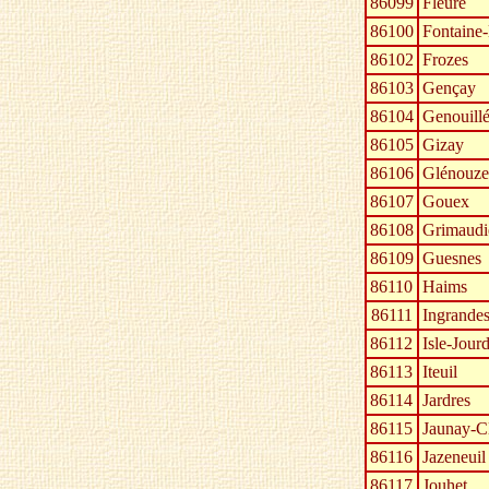
86099
Fleuré
86100
Fontaine
86102
Frozes
86103
Gençay
86104
Genouill
86105
Gizay
86106
Glénouze
86107
Gouex
86108
Grimaudi
86109
Guesnes
86110
Haims
86111
Ingrande
86112
Isle-Jourd
86113
Iteuil
86114
Jardres
86115
Jaunay-C
86116
Jazeneuil
86117
Jouhet