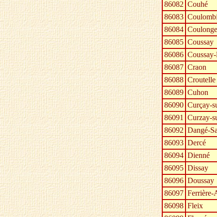
86082
Couhé
86083
Coulombi
86084
Coulonge
86085
Coussay
86086
Coussay-
86087
Craon
86088
Croutelle
86089
Cuhon
86090
Curçay-s
86091
Curzay-s
86092
Dangé-Sa
86093
Dercé
86094
Dienné
86095
Dissay
86096
Doussay
86097
Ferrière-
86098
Fleix