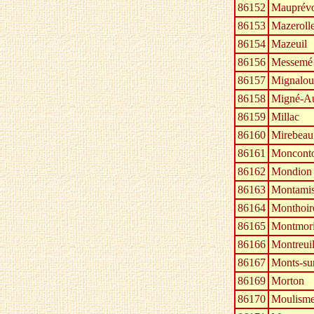
86152
Mauprévo
86153
Mazeroll
86154
Mazeuil
86156
Messemé
86157
Mignalou
86158
Migné-A
86159
Millac
86160
Mirebeau
86161
Moncont
86162
Mondion
86163
Montami
86164
Monthoir
86165
Montmori
86166
Montreui
86167
Monts-su
86169
Morton
86170
Moulisme