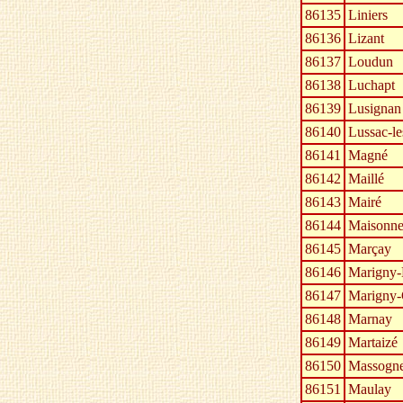
86135
Liniers
86136
Lizant
86137
Loudun
86138
Luchapt
86139
Lusignan
86140
Lussac-l
86141
Magné
86142
Maillé
86143
Mairé
86144
Maisonn
86145
Marçay
86146
Marigny-
86147
Marigny
86148
Marnay
86149
Martaizé
86150
Massogn
86151
Maulay