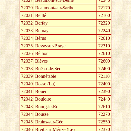
72027
Beaumont-sur-Dême
72340
72029
Beaumont-sur-Sarthe
72170
72031
Beillé
72160
72032
Berfay
72320
72033
Bernay
72240
72034
Bérus
72610
72035
Bessé-sur-Braye
72310
72036
Béthon
72610
72037
Blèves
72600
72038
Boëssé-le-Sec
72400
72039
Bonnétable
72110
72040
Bosse (La)
72400
72041
Bouër
72390
72042
Bouloire
72440
72043
Bourg-le-Roi
72610
72044
Bousse
72270
72045
Brains-sur-Gée
72550
72046
Breil-sur-Mérize (Le)
72370