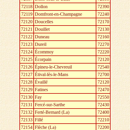
72118
Dollon
72390
72119
Domfront-en-Champagne
72240
72120
Doucelles
72170
72121
Douillet
72130
72122
Duneau
72160
72123
Dureil
72270
72124
Écommoy
72220
72125
Écorpain
72120
72126
Épineu-le-Chevreuil
72540
72127
Étival-lès-le-Mans
72700
72128
Évaillé
72120
72129
Fatines
72470
72130
Fay
72550
72131
Fercé-sur-Sarthe
72430
72132
Ferté-Bernard (La)
72400
72133
Fillé
72210
72154
Flèche (La)
72200