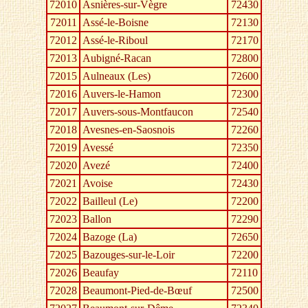
72010
Asnières-sur-Vègre
72430
72011
Assé-le-Boisne
72130
72012
Assé-le-Riboul
72170
72013
Aubigné-Racan
72800
72015
Aulneaux (Les)
72600
72016
Auvers-le-Hamon
72300
72017
Auvers-sous-Montfaucon
72540
72018
Avesnes-en-Saosnois
72260
72019
Avessé
72350
72020
Avezé
72400
72021
Avoise
72430
72022
Bailleul (Le)
72200
72023
Ballon
72290
72024
Bazoge (La)
72650
72025
Bazouges-sur-le-Loir
72200
72026
Beaufay
72110
72028
Beaumont-Pied-de-Bœuf
72500