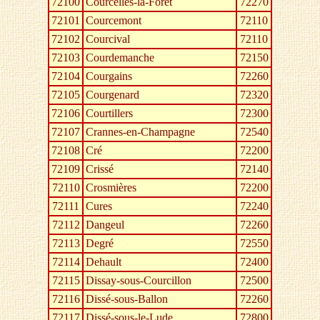
72100
Courcelles-la-Forêt
72270
72101
Courcemont
72110
72102
Courcival
72110
72103
Courdemanche
72150
72104
Courgains
72260
72105
Courgenard
72320
72106
Courtillers
72300
72107
Crannes-en-Champagne
72540
72108
Cré
72200
72109
Crissé
72140
72110
Crosmières
72200
72111
Cures
72240
72112
Dangeul
72260
72113
Degré
72550
72114
Dehault
72400
72115
Dissay-sous-Courcillon
72500
72116
Dissé-sous-Ballon
72260
72117
Dissé-sous-le-Lude
72800