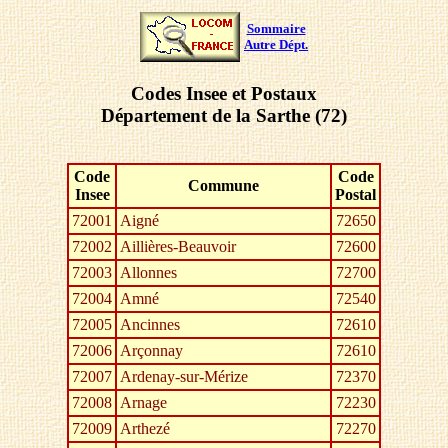
Sommaire
Autre Dépt.
Codes Insee et Postaux
Département de la Sarthe (72)
Code
Code
Commune
Insee
Postal
72001
Aigné
72650
72002
Aillières-Beauvoir
72600
72003
Allonnes
72700
72004
Amné
72540
72005
Ancinnes
72610
72006
Arçonnay
72610
72007
Ardenay-sur-Mérize
72370
72008
Arnage
72230
72009
Arthezé
72270