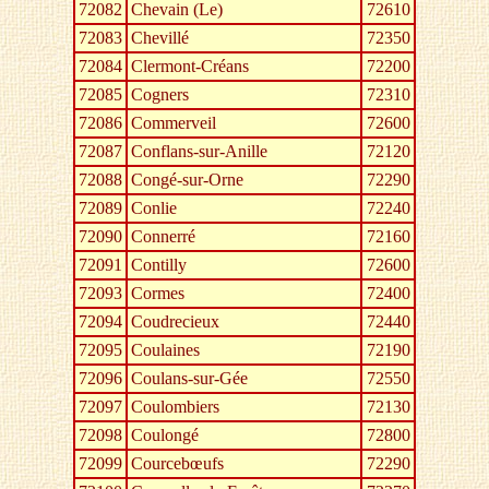
72082
Chevain (Le)
72610
72083
Chevillé
72350
72084
Clermont-Créans
72200
72085
Cogners
72310
72086
Commerveil
72600
72087
Conflans-sur-Anille
72120
72088
Congé-sur-Orne
72290
72089
Conlie
72240
72090
Connerré
72160
72091
Contilly
72600
72093
Cormes
72400
72094
Coudrecieux
72440
72095
Coulaines
72190
72096
Coulans-sur-Gée
72550
72097
Coulombiers
72130
72098
Coulongé
72800
72099
Courcebœufs
72290