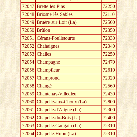
72047
Brette-les-Pins
72250
72048
Briosne-lès-Sables
72110
72049
Bruère-sur-Loir (La)
72500
72050
Brûlon
72350
72051
Cérans-Foulletourte
72330
72052
Chahaignes
72340
72053
Challes
72250
72054
Champagné
72470
72056
Champfleur
72610
72057
Champrond
72320
72058
Changé
72560
72059
Chantenay-Villedieu
72430
72060
Chapelle-aux-Choux (La)
72800
72061
Chapelle-d'Aligné (La)
72300
72062
Chapelle-du-Bois (La)
72400
72063
Chapelle-Gaugain (La)
72310
72064
Chapelle-Huon (La)
72310