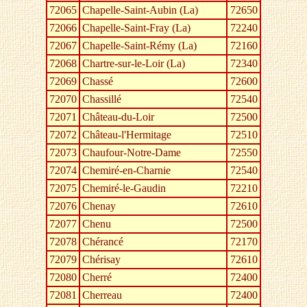
72065
Chapelle-Saint-Aubin (La)
72650
72066
Chapelle-Saint-Fray (La)
72240
72067
Chapelle-Saint-Rémy (La)
72160
72068
Chartre-sur-le-Loir (La)
72340
72069
Chassé
72600
72070
Chassillé
72540
72071
Château-du-Loir
72500
72072
Château-l'Hermitage
72510
72073
Chaufour-Notre-Dame
72550
72074
Chemiré-en-Charnie
72540
72075
Chemiré-le-Gaudin
72210
72076
Chenay
72610
72077
Chenu
72500
72078
Chérancé
72170
72079
Chérisay
72610
72080
Cherré
72400
72081
Cherreau
72400