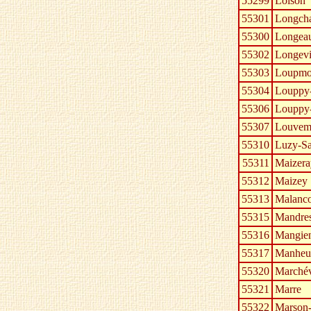
55299
Loison
55301
Longcha
55300
Longea
55302
Longevi
55303
Loupmo
55304
Louppy-
55306
Louppy-
55307
Louvemo
55310
Luzy-Sa
55311
Maizera
55312
Maizey
55313
Malanco
55315
Mandres
55316
Mangie
55317
Manheul
55320
Marchév
55321
Marre
55322
Marson-