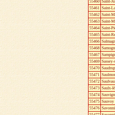
55460
Saint-Ju
55461
Saint-L
55462
Saint-M
55463
Saint-Mi
55464
Saint-Pi
55465
Saint-R
55466
Salmag
55468
Samogn
55467
Sampig
55469
Sassey-
55470
Saudrup
55471
Saulmor
55472
Saulvau
55473
Saulx-l
55474
Sauvig
55475
Sauvoy
55476
Savonni
55477
Savonni