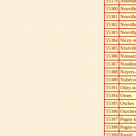
55379
Neufour
55380
Neuvill
55381
Neuvill
55382
Neuvill
55383
Neuvill
55384
Nicey-s
55385
Nixévill
55386
Nonsar
55387
Nouillo
55388
Noyers-
55389
Nubéco
55391
Olizy-s
55394
Ornes
55395
Osches
55396
Ourches
55397
Pagny-l
55398
Pagny-s
55399
Pareid