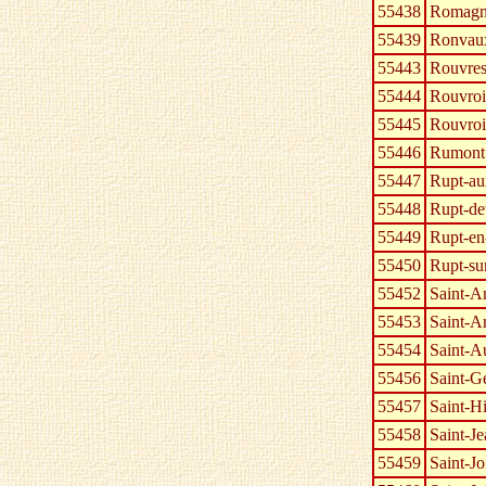
55438
Romagn
55439
Ronvau
55443
Rouvre
55444
Rouvroi
55445
Rouvroi
55446
Rumont
55447
Rupt-au
55448
Rupt-de
55449
Rupt-e
55450
Rupt-su
55452
Saint-A
55453
Saint-A
55454
Saint-A
55456
Saint-G
55457
Saint-H
55458
Saint-J
55459
Saint-Jo