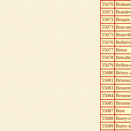
55070
Brabant
55071
Brandev
55072
Braquis
55073
Bras-su
55075
Brauvill
55076
Bréhévil
55077
Breux
55078
Brieull
55079
Brillon-
55080
Brixey-
55081
Brizeau
55083
Brouen
55084
Brousse
55085
Brousse
55087
Bure
55088
Burey-
55089
Burey-l