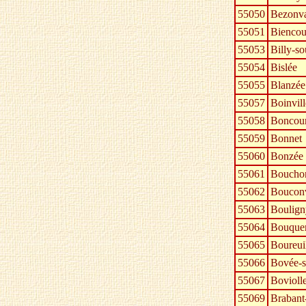
55050
Bezonv
55051
Biencou
55053
Billy-s
55054
Bislée
55055
Blanzée
55057
Boinvil
55058
Boncour
55059
Bonnet
55060
Bonzée
55061
Bouchon
55062
Bouconv
55063
Boulign
55064
Bouque
55065
Boureui
55066
Bovée-s
55067
Bovioll
55069
Brabant