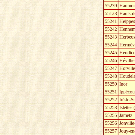
55239
Haumon
55123
Hauts-d
55241
Heippes
55242
Hennem
55243
Herbeuv
55244
Hermévi
55245
Heudico
55246
Hévillie
55247
Horvill
55248
Houdela
55250
Inor
55251
Ippécou
55252
Iré-le-S
55253
Islettes 
55255
Jametz
55256
Jonvill
55257
Jouy-en