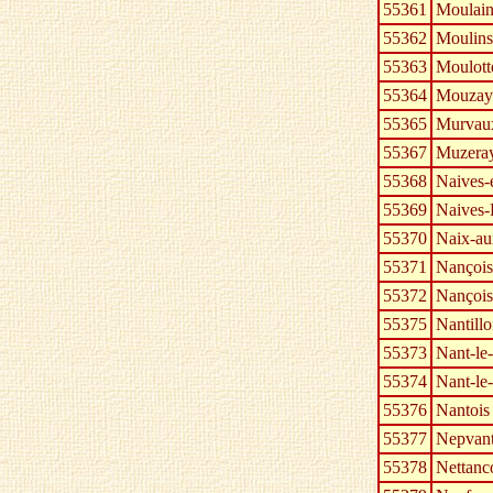
55361
Moulain
55362
Moulins
55363
Moulott
55364
Mouzay
55365
Murvau
55367
Muzera
55368
Naives-
55369
Naives-
55370
Naix-au
55371
Nançois
55372
Nançois
55375
Nantillo
55373
Nant-le
55374
Nant-le-
55376
Nantois
55377
Nepvan
55378
Nettanc