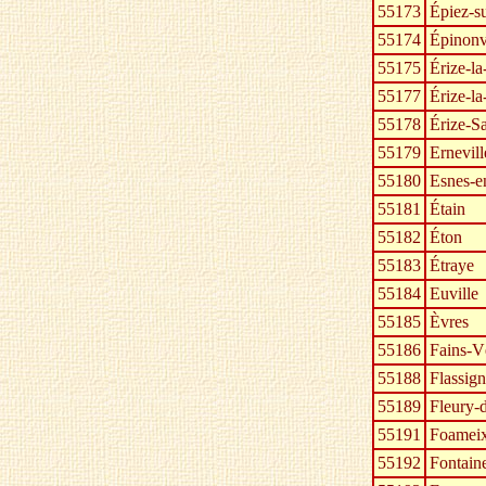
55173
Épiez-s
55174
Épinonv
55175
Érize-la
55177
Érize-la
55178
Érize-Sa
55179
Ernevil
55180
Esnes-e
55181
Étain
55182
Éton
55183
Étraye
55184
Euville
55185
Èvres
55186
Fains-V
55188
Flassig
55189
Fleury-
55191
Foameix
55192
Fontaine