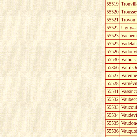
55519
Tronvill
55520
Trousse
55521
Troyon
55522
Ugny-s
55523
Vachera
55525
Vadelai
55526
Vadonvi
55530
Valbois
55366
Val-d'O
55527
Varenne
55528
Varnévil
55531
Vassinc
55532
Vaubeco
55533
Vaucoul
55534
Vaudevi
55535
Vaudonc
55536
Vauquoi