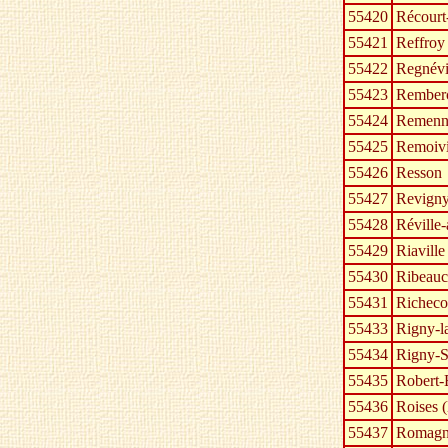
55420
Récourt
55421
Reffroy
55422
Regnévi
55423
Rember
55424
Remenn
55425
Remoivi
55426
Resson
55427
Revigny
55428
Réville
55429
Riaville
55430
Ribeauc
55431
Richeco
55433
Rigny-la
55434
Rigny-S
55435
Robert-
55436
Roises 
55437
Romagne