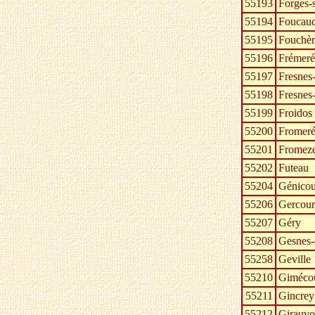
55193
Forges-
55194
Foucauc
55195
Fouchèr
55196
Frémerév
55197
Fresnes
55198
Fresnes
55199
Froidos
55200
Fromerév
55201
Fromez
55202
Futeau
55204
Génicou
55206
Gercourt
55207
Géry
55208
Gesnes
55258
Geville
55210
Giméco
55211
Gincrey
55212
Girauvo