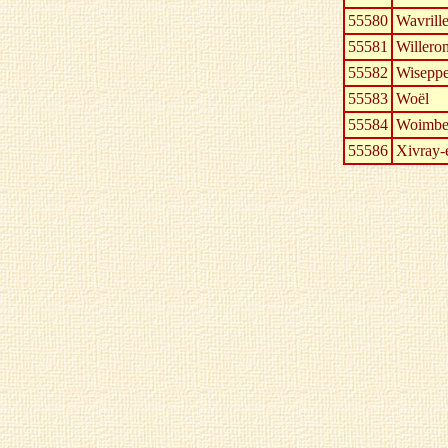
55580
Wavrill
55581
Willero
55582
Wisepp
55583
Woël
55584
Woimb
55586
Xivray-