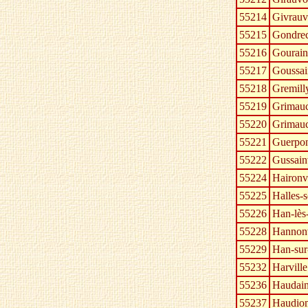
55214
Givrauv
55215
Gondrec
55216
Gourain
55217
Goussai
55218
Gremill
55219
Grimauc
55220
Grimauc
55221
Guerpo
55222
Gussainv
55224
Haironvi
55225
Halles-s
55226
Han-lès
55228
Hannonv
55229
Han-su
55232
Harville
55236
Haudain
55237
Haudio