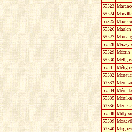
55323
Martinc
55324
Marvill
55325
Maucour
55326
Maulan
55327
Mauvag
55328
Maxey-s
55329
Mécrin
55330
Méligny
55331
Méligny-
55332
Menauc
55333
Ménil-a
55334
Ménil-l
55335
Ménil-s
55336
Merles-
55338
Milly-s
55339
Mogevil
55340
Mognévi