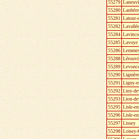
55279
Laneuvi
55280
Lanhère
55281
Latour-
55282
Lavallé
55284
Lavinco
55285
Lavoye
55286
Lemme
55288
Lérouvil
55289
Levonco
55290
Lignière
55291
Ligny-e
55292
Liny-de
55293
Lion-de
55295
Lisle-en
55296
Lisle-en
55297
Lissey
55298
Loisey-