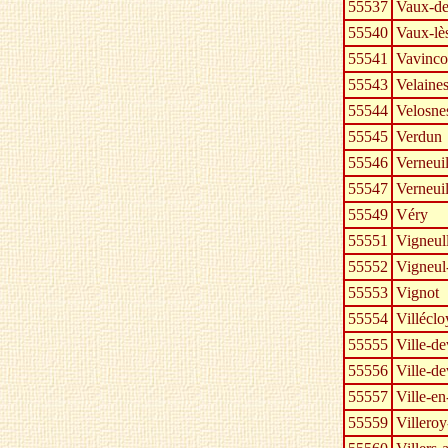
55537
Vaux-d
55540
Vaux-lè
55541
Vavinco
55543
Velaine
55544
Velosne
55545
Verdun
55546
Verneui
55547
Verneuil
55549
Véry
55551
Vigneull
55552
Vigneu
55553
Vignot
55554
Villéclo
55555
Ville-de
55556
Ville-d
55557
Ville-e
55559
Villero