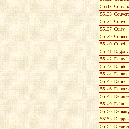
55518
Cousanc
55133
Couvert
55134
Couvon
55137
Cuisy
55139
Cumièr
55140
Cunel
55141
Dagonvi
55142
Dainvill
55143
Damlou
55144
Dammari
55145
Damvill
55146
Dannev
55148
Delouze
55149
Delut
55150
Demang
55153
Dieppe
55154
Dieue-s