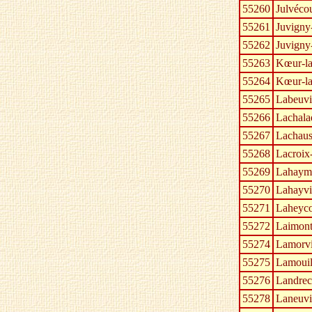
55260
Julvécou
55261
Juvigny
55262
Juvigny
55263
Kœur-l
55264
Kœur-la
55265
Labeuvi
55266
Lachala
55267
Lachaus
55268
Lacroix
55269
Lahaym
55270
Lahayvi
55271
Laheyco
55272
Laimon
55274
Lamorvi
55275
Lamouil
55276
Landrec
55278
Laneuvi