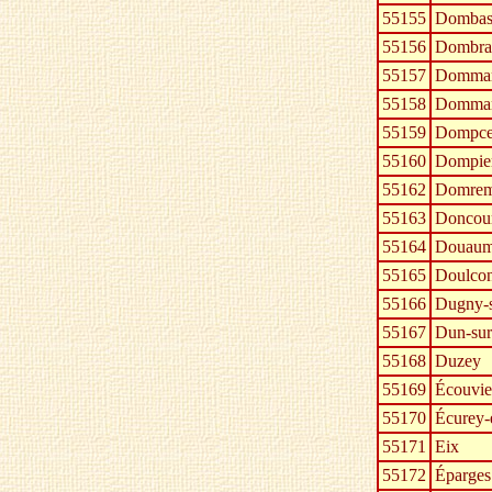
55155
Dombas
55156
Dombra
55157
Dommar
55158
Dommar
55159
Dompce
55160
Dompier
55162
Domrem
55163
Doncour
55164
Douaum
55165
Doulco
55166
Dugny-
55167
Dun-su
55168
Duzey
55169
Écouvie
55170
Écurey-
55171
Eix
55172
Éparges