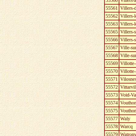
55560
Villers-
55561
Villers
55562
Villers-
55563
Villers
55565
Villers-
55566
Villers
55567
Ville-s
55568
Ville-su
55569
Villott
55570
Villotte
55571
Vilosne
55572
Vittarvil
55573
Void-V
55574
Voutho
55575
Voutho
55577
Waly
55578
Warcq
55579
Watronv