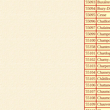
55093
Buxière
55094
Buzy-D
55095
Cesse
55096
Chaillo
55097
Chalain
55099
Champne
55100
Champo
55358
Chanter
55101
Chardo
55102
Charny-
55103
Charpen
55104
Chassey
55105
Châtillo
55106
Chattan
55107
Chaumon
55108
Chaumon
55109
Chauven