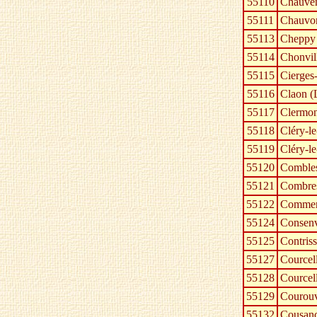
55110
Chauven
55111
Chauvo
55113
Cheppy
55114
Chonvil
55115
Cierges
55116
Claon (
55117
Clermon
55118
Cléry-l
55119
Cléry-le
55120
Combles
55121
Combres
55122
Comme
55124
Consen
55125
Contris
55127
Courcel
55128
Courcel
55129
Courou
55132
Cousanc