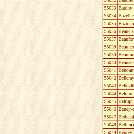
55032
Baudré
55033
Baulny
55034
Bazeille
55035
Bazinco
55036
Beaucla
55037
Beaufor
55038
Beaulie
55039
Beaumon
55040
Beausit
55041
Behonn
55042
Bellera
55043
Bellevi
55044
Belrain
55045
Belrupt
55046
Beney-
55047
Béthelai
55048
Béthinc
55049
Beurey-