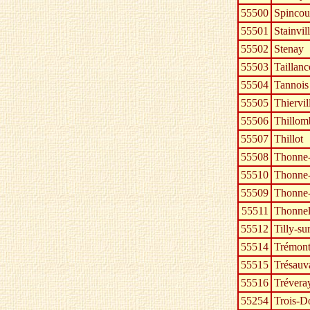
55500
Spincou
55501
Stainvil
55502
Stenay
55503
Taillanc
55504
Tannois
55505
Thiervi
55506
Thillom
55507
Thillot
55508
Thonne-
55510
Thonne-
55509
Thonne-
55511
Thonnel
55512
Tilly-s
55514
Trémont
55515
Trésauv
55516
Trévera
55254
Trois-D