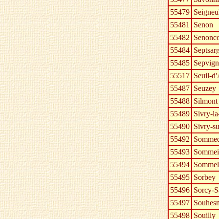
55479
Seigneu
55481
Senon
55482
Senonco
55484
Septsar
55485
Sepvig
55517
Seuil-d
55487
Seuzey
55488
Silmont
55489
Sivry-l
55490
Sivry-s
55492
Sommed
55493
Sommeil
55494
Sommel
55495
Sorbey
55496
Sorcy-S
55497
Souhes
55498
Souilly