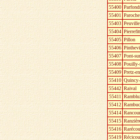
55400
Parfond
55401
Paroche
55403
Peuville
55404
Pierrefi
55405
Pillon
55406
Pinthevi
55407
Pont-su
55408
Pouilly
55409
Pretz-e
55410
Quincy-
55442
Raival
55411
Rambluz
55412
Rambuc
55414
Rancour
55415
Ranzièr
55416
Rarécou
55419
Récicou