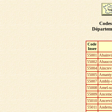
Codes 
Départeme
Code
Insee
55001
Abainvi
55002
Abaucou
55004
Aincrevi
55005
Amanty
55007
Ambly-
55008
Amel-su
55009
Ancemo
55010
Ancervi
55011
Andern