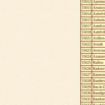
55012
Apremon
55013
Arrancy
55014
Aubrévi
55015
Aulnois
55017
Autréco
55018
Autrévi
55021
Avillers
55022
Avioth
55023
Avocour
55024
Azannes
55025
Baâlon
55026
Badonvil
55027
Bannon
55028
Banthev
55029
Bar-le-
55030
Baudign
55031
Baudonv