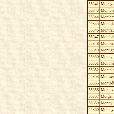
55341
Moirey-
55343
Montbla
55344
Montbr
55345
Mont-de
55346
Montfa
55347
Monthai
55348
Montier
55349
Montign
55350
Montign
55351
Montmé
55352
Montpl
55353
Montse
55355
Montzév
55356
Moranvi
55357
Morgem
55359
Morley
55360
Mouilly