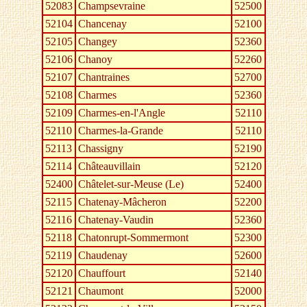
52083
Champsevraine
52500
52104
Chancenay
52100
52105
Changey
52360
52106
Chanoy
52260
52107
Chantraines
52700
52108
Charmes
52360
52109
Charmes-en-l'Angle
52110
52110
Charmes-la-Grande
52110
52113
Chassigny
52190
52114
Châteauvillain
52120
52400
Châtelet-sur-Meuse (Le)
52400
52115
Chatenay-Mâcheron
52200
52116
Chatenay-Vaudin
52360
52118
Chatonrupt-Sommermont
52300
52119
Chaudenay
52600
52120
Chauffourt
52140
52121
Chaumont
52000