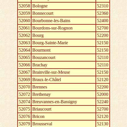
52058
Bologne
52310
52059
Bonnecourt
52360
52060
Bourbonne-les-Bains
52400
52061
Bourdons-sur-Rognon
52700
52062
Bourg
52200
52063
Bourg-Sainte-Marie
52150
52064
Bourmont
52150
52065
Bouzancourt
52110
52066
Brachay
52110
52067
Brainville-sur-Meuse
52150
52069
Braux-le-Châtel
52120
52070
Brennes
52200
52072
Brethenay
52000
52074
Breuvannes-en-Bassigny
52240
52075
Briaucourt
52700
52076
Bricon
52120
52079
Brousseval
52130