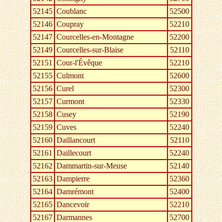
52145
Coublanc
52500
52146
Coupray
52210
52147
Courcelles-en-Montagne
52200
52149
Courcelles-sur-Blaise
52110
52151
Cour-l'Évêque
52210
52155
Culmont
52600
52156
Curel
52300
52157
Curmont
52330
52158
Cusey
52190
52159
Cuves
52240
52160
Daillancourt
52110
52161
Daillecourt
52240
52162
Dammartin-sur-Meuse
52140
52163
Dampierre
52360
52164
Damrémont
52400
52165
Dancevoir
52210
52167
Darmannes
52700