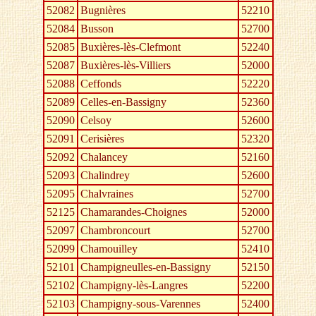
52082
Bugnières
52210
52084
Busson
52700
52085
Buxières-lès-Clefmont
52240
52087
Buxières-lès-Villiers
52000
52088
Ceffonds
52220
52089
Celles-en-Bassigny
52360
52090
Celsoy
52600
52091
Cerisières
52320
52092
Chalancey
52160
52093
Chalindrey
52600
52095
Chalvraines
52700
52125
Chamarandes-Choignes
52000
52097
Chambroncourt
52700
52099
Chamouilley
52410
52101
Champigneulles-en-Bassigny
52150
52102
Champigny-lès-Langres
52200
52103
Champigny-sous-Varennes
52400