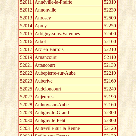
52011
Annéville-la-Prairie
52310
52012
Annonville
52230
52013
Anrosey
52500
52014
Aprey
52250
52015
Arbigny-sous-Varennes
52500
52016
Arbot
52160
52017
Arc-en-Barrois
52210
52019
Arnancourt
52110
52021
Attancourt
52130
52022
Aubepierre-sur-Aube
52210
52023
Auberive
52160
52025
Audeloncourt
52240
52027
Aujeurres
52190
52028
Aulnoy-sur-Aube
52160
52029
Autigny-le-Grand
52300
52030
Autigny-le-Petit
52300
52031
Autreville-sur-la-Renne
52120