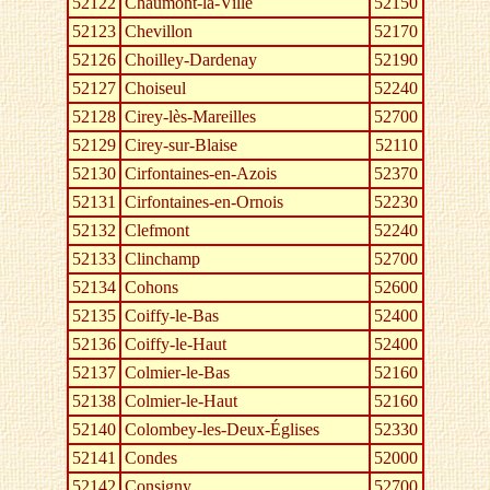
52122
Chaumont-la-Ville
52150
52123
Chevillon
52170
52126
Choilley-Dardenay
52190
52127
Choiseul
52240
52128
Cirey-lès-Mareilles
52700
52129
Cirey-sur-Blaise
52110
52130
Cirfontaines-en-Azois
52370
52131
Cirfontaines-en-Ornois
52230
52132
Clefmont
52240
52133
Clinchamp
52700
52134
Cohons
52600
52135
Coiffy-le-Bas
52400
52136
Coiffy-le-Haut
52400
52137
Colmier-le-Bas
52160
52138
Colmier-le-Haut
52160
52140
Colombey-les-Deux-Églises
52330
52141
Condes
52000
52142
Consigny
52700