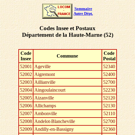
Sommaire
Autre Dépt.
Codes Insee et Postaux
Département de la Haute-Marne (52)
Code
Code
Commune
Insee
Postal
52001
Ageville
52340
52002
Aigremont
52400
52003
Aillianville
52700
52004
Aingoulaincourt
52230
52005
Aizanville
52120
52006
Allichamps
52130
52007
Ambonville
52110
52008
Andelot-Blancheville
52700
52009
Andilly-en-Bassigny
52360