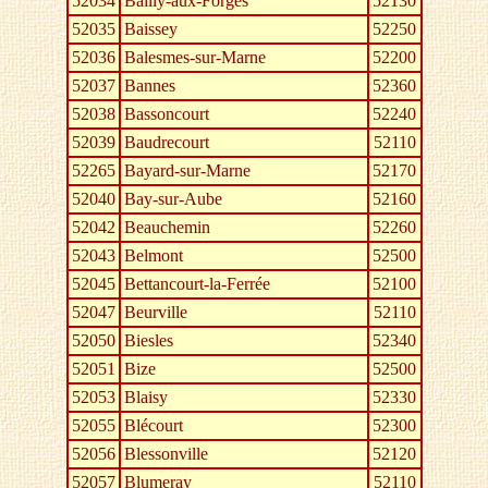
52034
Bailly-aux-Forges
52130
52035
Baissey
52250
52036
Balesmes-sur-Marne
52200
52037
Bannes
52360
52038
Bassoncourt
52240
52039
Baudrecourt
52110
52265
Bayard-sur-Marne
52170
52040
Bay-sur-Aube
52160
52042
Beauchemin
52260
52043
Belmont
52500
52045
Bettancourt-la-Ferrée
52100
52047
Beurville
52110
52050
Biesles
52340
52051
Bize
52500
52053
Blaisy
52330
52055
Blécourt
52300
52056
Blessonville
52120
52057
Blumeray
52110