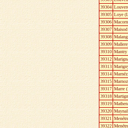
39304
Louvero
39305
Loye (
39306
Macorn
39307
Maisod
39308
Malang
39309
Mallere
39310
Mantry
39312
Marigna
39313
Marign
39314
Marnéz
39315
Marnoz
39317
Marre (
39318
Martig
39319
Mathen
39320
Maynal
39321
Menétru
39322
Menétr