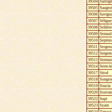
39504
Sarrog
39505
Saugeo
39506
Savign
39507
Séligne
39508
Sellière
39509
Senaud
39510
Septmo
39511
Sergen
39512
Sergen
39513
Serman
39514
Serre-l
39517
Sirod
39518
Songes
39519
Soucia
39520
Souvan
39522
Supt
39523
Syam
39524
Tancua