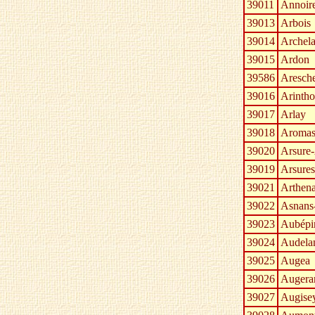
39011
Annoir
39013
Arbois
39014
Archel
39015
Ardon
39586
Aresch
39016
Arinth
39017
Arlay
39018
Aroma
39020
Arsure-
39019
Arsures
39021
Arthen
39022
Asnans
39023
Aubépin
39024
Audela
39025
Augea
39026
Augera
39027
Augise