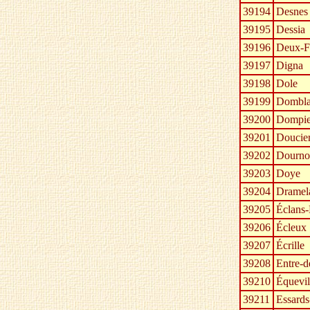
39194
Desnes
39195
Dessia
39196
Deux-F
39197
Digna
39198
Dole
39199
Dombla
39200
Dompie
39201
Doucie
39202
Dourno
39203
Doye
39204
Dramel
39205
Éclans
39206
Écleux
39207
Écrille
39208
Entre-
39210
Équevil
39211
Essards