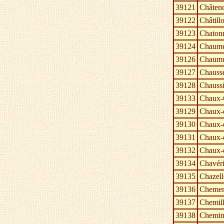
39121
Châteno
39122
Châtill
39123
Chaton
39124
Chaume
39126
Chaumu
39127
Chauss
39128
Chauss
39133
Chaux
39129
Chaux-
39130
Chaux-
39131
Chaux-
39132
Chaux-e
39134
Chavér
39135
Chazell
39136
Chemen
39137
Chemil
39138
Chemi