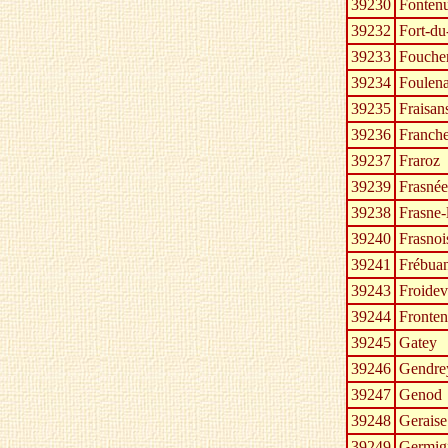
39230
Fonten
39232
Fort-du
39233
Fouche
39234
Foulen
39235
Fraisan
39236
Franche
39237
Fraroz
39239
Frasnée
39238
Frasne-
39240
Frasnoi
39241
Frébua
39243
Froidevi
39244
Fronte
39245
Gatey
39246
Gendre
39247
Genod
39248
Geraise
39249
Germig