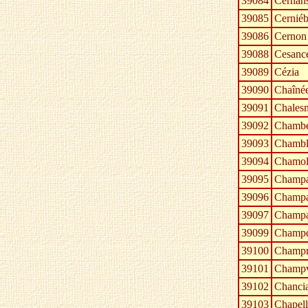
39084
Cernan
39085
Cernié
39086
Cernon
39088
Cesanc
39089
Cézia
39090
Chaîné
39091
Chalesm
39092
Chambé
39093
Chambl
39094
Chamol
39095
Champa
39096
Champ
39097
Champa
39099
Champd
39100
Champr
39101
Champ
39102
Chanci
39103
Chapell