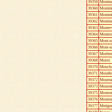
39359
Montma
39360
Montmir
39361
Montmi
39362
Montmo
39363
Montre
39364
Montro
39365
Mont-s
39366
Mont-s
39367
Morbie
39368
Morez
39370
Moucha
39371
Mouille
39372
Mourna
39373
Moussiè
39375
Mouton
39376
Mouto
39377
Mutign