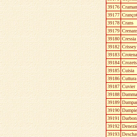
39176
Craman
39177
Cranço
39178
Crans
39179
Crenan
39180
Cressia
39182
Crissey
39183
Croten
39184
Crozets
39185
Cuisia
39186
Cuttura
39187
Cuvier
39188
Dammar
39189
Dampar
39190
Dampie
39191
Darbon
39192
Deneziè
39193
Descha