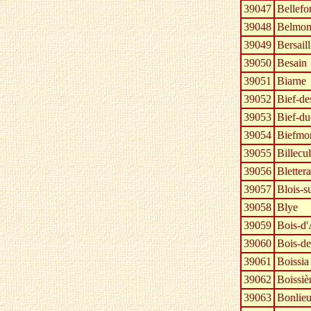
39047
Bellefo
39048
Belmon
39049
Bersaill
39050
Besain
39051
Biarne
39052
Bief-de
39053
Bief-du
39054
Biefmo
39055
Billecul
39056
Bletter
39057
Blois-su
39058
Blye
39059
Bois-d
39060
Bois-d
39061
Boissia
39062
Boissiè
39063
Bonlie