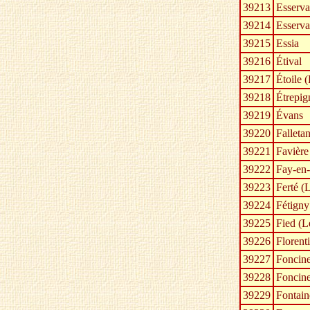
39213
Esserv
39214
Esserva
39215
Essia
39216
Étival
39217
Étoile (
39218
Étrepig
39219
Évans
39220
Falleta
39221
Favière
39222
Fay-en
39223
Ferté (
39224
Fétigny
39225
Fied (L
39226
Florent
39227
Foncine
39228
Foncine
39229
Fontain