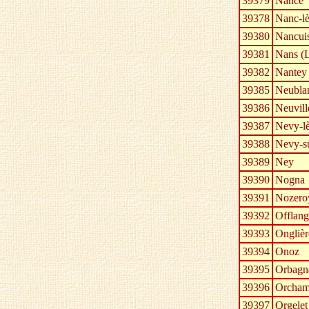
39379
Nance
39378
Nanc-l
39380
Nancui
39381
Nans (L
39382
Nantey
39385
Neubla
39386
Neuvill
39387
Nevy-l
39388
Nevy-su
39389
Ney
39390
Nogna
39391
Nozero
39392
Offlang
39393
Onglièr
39394
Onoz
39395
Orbagn
39396
Orcham
39397
Orgelet