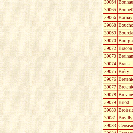
39064
Bonna
39065
Bonnef
39066
Bornay
39068
Boucho
39069
Bourci
39070
Bourg-d
39072
Bracon
39073
Brainan
39074
Brans
39075
Bréry
39076
Breteni
39077
Breteni
39078
Brevan
39079
Briod
39080
Broissi
39081
Buvilly
39083
Censea