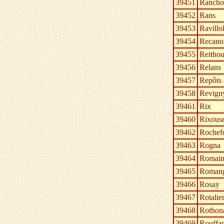
39451
Rancho
39452
Rans
39453
Ravillo
39454
Recano
39455
Reithou
39456
Relans
39457
Repôts 
39458
Revign
39461
Rix
39460
Rixouse
39462
Rochef
39463
Rogna
39464
Romai
39465
Roman
39466
Rosay
39467
Rotalie
39468
Rothon
39469
Rouffa