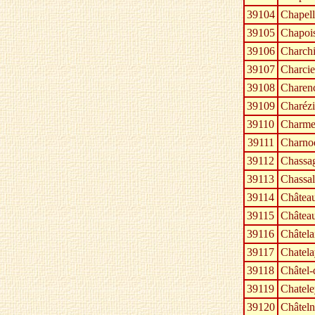
39104
Chapell
39105
Chapoi
39106
Charchi
39107
Charcie
39108
Charen
39109
Charézi
39110
Charme
39111
Charno
39112
Chassag
39113
Chassal
39114
Châtea
39115
Château
39116
Châtela
39117
Chatela
39118
Châtel-
39119
Chatele
39120
Châteln