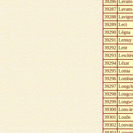
39286
Lavans-
39287
Lavans-
39288
Lavign
39289
Lect
39290
Légna
39291
Lemuy
39292
Lent
39293
Leschèr
39294
Lézat
39295
Loisia
39296
Lomba
39297
Longch
39298
Longco
39299
Longwy
39300
Lons-le
39301
Loulle
39302
Louvat
39303
Louven