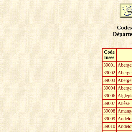
Codes 
Départe
Code
Insee
39001
Aberge
39002
Aberge
39003
Abergem
39004
Aberge
39006
Aiglepi
39007
Alièze
39008
Amang
39009
Andelo
39010
Andelo