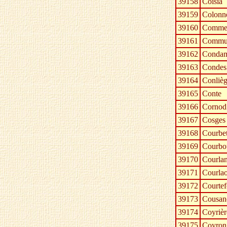
39158
Coisia
39159
Colonn
39160
Commen
39161
Commun
39162
Condam
39163
Condes
39164
Conliè
39165
Conte
39166
Cornod
39167
Cosges
39168
Courbet
39169
Courbo
39170
Courla
39171
Courla
39172
Courtef
39173
Cousan
39174
Coyrièr
39175
Coyron