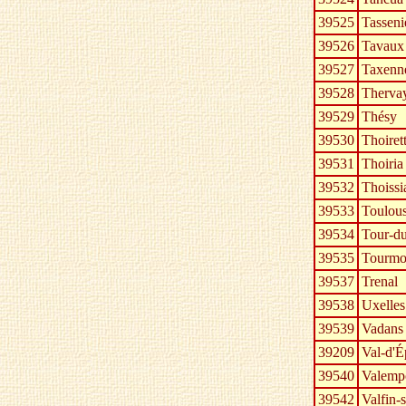
39525
Tasseni
39526
Tavaux
39527
Taxenn
39528
Therva
39529
Thésy
39530
Thoiret
39531
Thoiria
39532
Thoissi
39533
Toulous
39534
Tour-du
39535
Tourmo
39537
Trenal
39538
Uxelles
39539
Vadans
39209
Val-d'É
39540
Valempo
39542
Valfin-