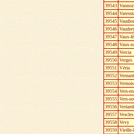
39543
Vannoz
39544
Varessi
39545
Vaudio
39546
Vaudre
39547
Vaux-lè
39548
Vaux-su
39549
Vercia
39550
Verges
39551
Véria
39552
Vernant
39553
Vernois
39554
Vers-e
39555
Vers-so
39556
Vertam
39557
Vescles
39558
Vevy
39559
Vieille