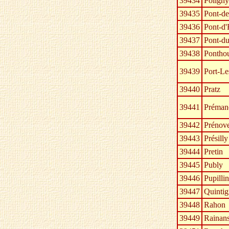
39434
Poligny
39435
Pont-de
39436
Pont-d'
39437
Pont-d
39438
Pontho
39439
Port-Le
39440
Pratz
39441
Préman
39442
Prénove
39443
Présilly
39444
Pretin
39445
Publy
39446
Pupillin
39447
Quinti
39448
Rahon
39449
Rainan