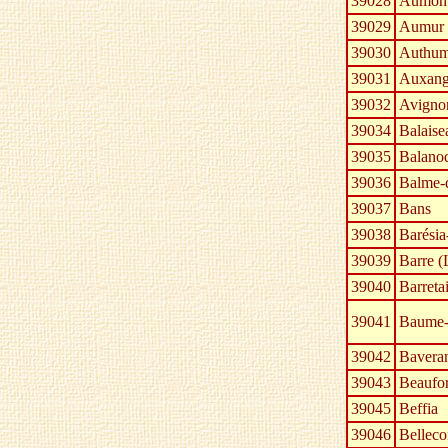
39028
Aumon
39029
Aumur
39030
Authu
39031
Auxan
39032
Avignon
39034
Balaise
39035
Balano
39036
Balme-
39037
Bans
39038
Barésia
39039
Barre (
39040
Barreta
39041
Baume-
39042
Bavera
39043
Beaufor
39045
Beffia
39046
Bellec