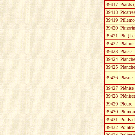
39417
Piards 
39418
Picarre
39419
Pillemo
39420
Pimori
39421
Pin (Le
39422
Plainoi
39423
Plaisia
39424
Planche
39425
Planche
39426
Plasne
39427
Plénise
39428
Pléniset
39429
Pleure
39430
Plumon
39431
Poids-d
39432
Pointre