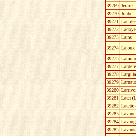
39269
Jeurre
39270
Jouhe
39271
Lac-des
39272
Ladoye-
39273
Lains
39274
Lajoux
39275
Lamour
39277
Lardere
39278
Largill
39279
Larnau
39280
Larrivo
39281
Latet (
39282
Latette 
39283
Lavanc
39284
Lavang
39285
Lavans-