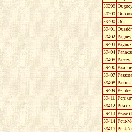
39398
Ougne
39399
Ounans
39400
Our
39401
Oussièr
39402
Pagney
39403
Pagnoz
39404
Panness
39405
Parcey
39406
Pasquie
39407
Passen
39408
Patorna
39409
Peintre
39411
Perrign
39412
Peseux
39413
Pesse (
39414
Petit-M
39415
Petit-N