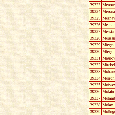
39323
Menote
39324
Mérona
39325
Mesna
39326
Mesnoi
39327
Messia-
39328
Meussi
39329
Mièges
39330
Miéry
39331
Mignovi
39332
Mirebel
39333
Moiran
39334
Moiron
39335
Moisse
39336
Molain
39337
Molam
39338
Molay
39339
Moling