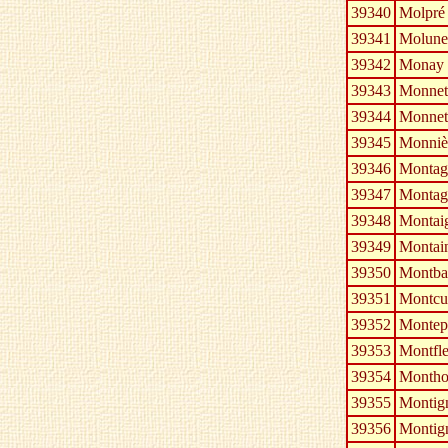
39340
Molpré
39341
Molune
39342
Monay
39343
Monnet
39344
Monnet-
39345
Monniè
39346
Montag
39347
Montagn
39348
Montai
39349
Montai
39350
Montba
39351
Montcu
39352
Montep
39353
Montfle
39354
Monthol
39355
Montign
39356
Montign