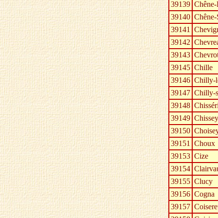
39139
Chêne-
39140
Chêne-
39141
Chevig
39142
Chevre
39143
Chevrot
39145
Chille
39146
Chilly-
39147
Chilly-
39148
Chissér
39149
Chissey
39150
Choise
39151
Choux
39153
Cize
39154
Clairva
39155
Clucy
39156
Cogna
39157
Coisere