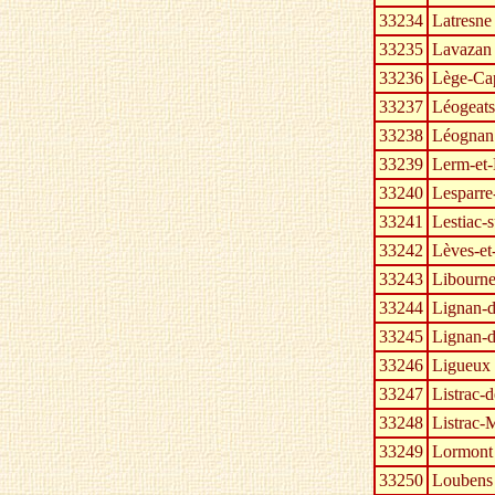
33234
Latresne
33235
Lavazan
33236
Lège-Cap
33237
Léogeats
33238
Léognan
33239
Lerm-et-
33240
Lesparr
33241
Lestiac-
33242
Lèves-et
33243
Libourn
33244
Lignan-
33245
Lignan-
33246
Ligueux
33247
Listrac-
33248
Listrac-
33249
Lormont
33250
Loubens