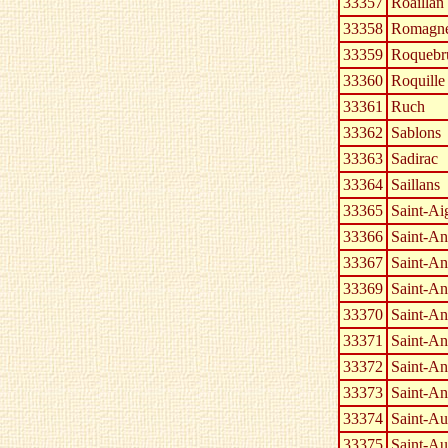
33357
Roaillan
33358
Romagn
33359
Roquebr
33360
Roquille
33361
Ruch
33362
Sablons
33363
Sadirac
33364
Saillans
33365
Saint-Ai
33366
Saint-An
33367
Saint-An
33369
Saint-An
33370
Saint-A
33371
Saint-An
33372
Saint-An
33373
Saint-Ant
33374
Saint-Au
33375
Saint-Au