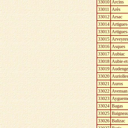
33010
Arcins
33011
Arès
33012
Arsac
33014
Artigues
33013
Artigues
33015
Arveyre
33016
Asques
33017
Aubiac
33018
Aubie-et
33019
Audeng
33020
Auriolle
33021
Auros
33022
Avensan
33023
Ayguemor
33024
Bagas
33025
Baignea
33026
Balizac