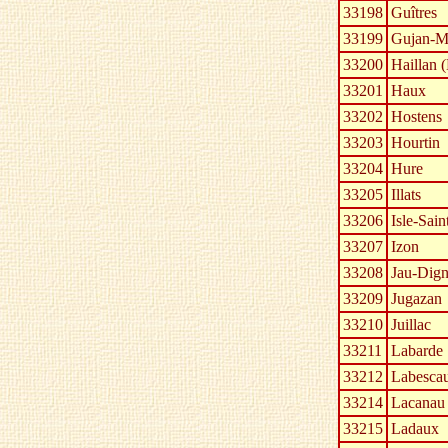
33198
Guîtres
33199
Gujan-Me
33200
Haillan 
33201
Haux
33202
Hostens
33203
Hourtin
33204
Hure
33205
Illats
33206
Isle-Sai
33207
Izon
33208
Jau-Dign
33209
Jugazan
33210
Juillac
33211
Labarde
33212
Labesca
33214
Lacanau
33215
Ladaux