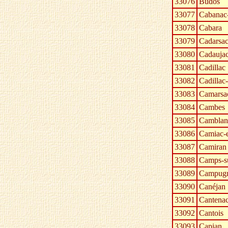
33076
Budos
33077
Cabanac-
33078
Cabara
33079
Cadarsa
33080
Cadauja
33081
Cadillac
33082
Cadillac
33083
Camarsa
33084
Cambes
33085
Camblan
33086
Camiac-e
33087
Camiran
33088
Camps-sur
33089
Campug
33090
Canéjan
33091
Cantena
33092
Cantois
33093
Capian