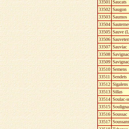
33501
Saucats
33502
Saugon
33503
Saumos
33504
Sauterne
33505
Sauve (L
33506
Sauveter
33507
Sauviac
33508
Savigna
33509
Savignac-
33510
Semens
33511
Sendets
33512
Sigalens
33513
Sillas
33514
Soulac-s
33515
Souligna
33516
Soussac
33517
Soussan