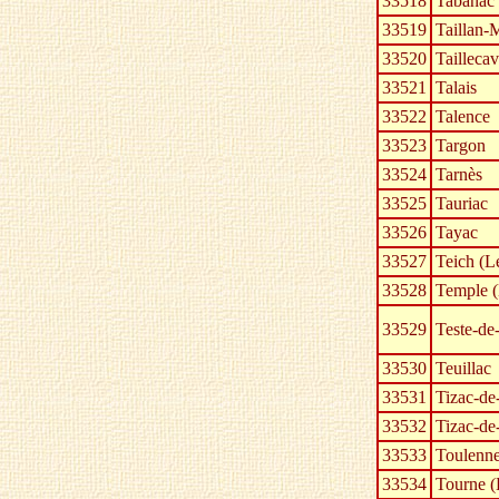
33518
Tabanac
33519
Taillan-
33520
Taillecav
33521
Talais
33522
Talence
33523
Targon
33524
Tarnès
33525
Tauriac
33526
Tayac
33527
Teich (L
33528
Temple (
33529
Teste-de
33530
Teuillac
33531
Tizac-de
33532
Tizac-d
33533
Toulenn
33534
Tourne (