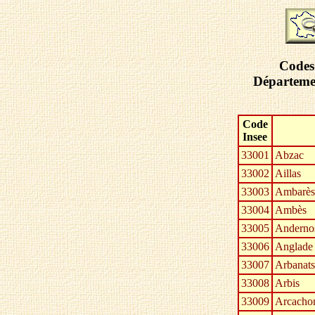
Codes 
Départemen
Code
Insee
33001
Abzac
33002
Aillas
33003
Ambarès
33004
Ambès
33005
Andernos
33006
Anglade
33007
Arbanats
33008
Arbis
33009
Arcacho