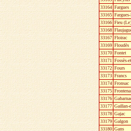
33164
Fargues
33165
Fargues-
33166
Fieu (Le
33168
Flaujagu
33167
Floirac
33169
Floudès
33170
Fontet
33171
Fossès-e
33172
Fours
33173
Francs
33174
Fronsac
33175
Frontena
33176
Gabarna
33177
Gaillan-
33178
Gajac
33179
Galgon
33180
Gans