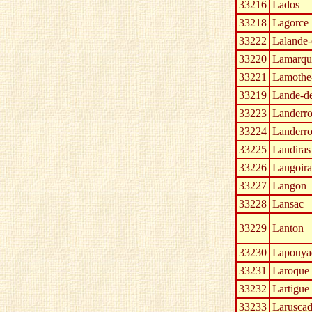
33216
Lados
33218
Lagorce
33222
Lalande-
33220
Lamarqu
33221
Lamothe
33219
Lande-de
33223
Landerro
33224
Landerro
33225
Landiras
33226
Langoir
33227
Langon
33228
Lansac
33229
Lanton
33230
Lapouya
33231
Laroque
33232
Lartigue
33233
Larusca