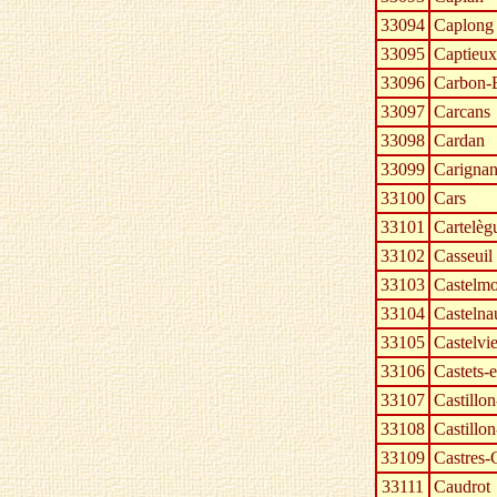
33094
Caplong
33095
Captieux
33096
Carbon-
33097
Carcans
33098
Cardan
33099
Carigna
33100
Cars
33101
Cartelèg
33102
Casseuil
33103
Castelmo
33104
Casteln
33105
Castelvie
33106
Castets-
33107
Castillon
33108
Castillon
33109
Castres-
33111
Caudrot