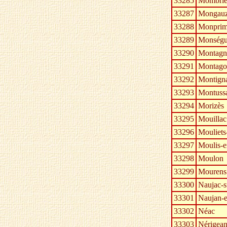
33285
Mombrie
33287
Mongau
33288
Monprim
33289
Monségu
33290
Montagn
33291
Montago
33292
Montign
33293
Montuss
33294
Morizès
33295
Mouillac
33296
Mouliets-
33297
Moulis-
33298
Moulon
33299
Mourens
33300
Naujac-s
33301
Naujan-e
33302
Néac
33303
Nérigea