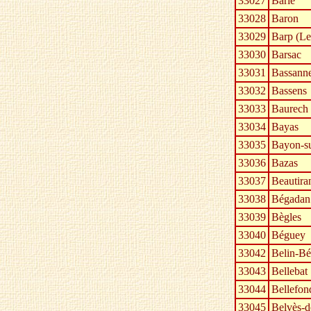
33027
Barie
33028
Baron
33029
Barp (Le
33030
Barsac
33031
Bassann
33032
Bassens
33033
Baurech
33034
Bayas
33035
Bayon-s
33036
Bazas
33037
Beautira
33038
Bégadan
33039
Bègles
33040
Béguey
33042
Belin-Bél
33043
Bellebat
33044
Bellefon
33045
Belvès-d