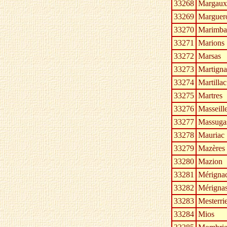
33268
Margaux
33269
Marguer
33270
Marimba
33271
Marions
33272
Marsas
33273
Martignas
33274
Martillac
33275
Martres
33276
Masseill
33277
Massuga
33278
Mauriac
33279
Mazères
33280
Mazion
33281
Mérigna
33282
Mérigna
33283
Mesterri
33284
Mios