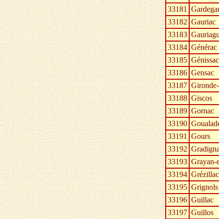
33181
Gardegan
33182
Gauriac
33183
Gauriagu
33184
Générac
33185
Génissac
33186
Gensac
33187
Gironde-
33188
Giscos
33189
Gornac
33190
Goualad
33191
Gours
33192
Gradign
33193
Grayan-e
33194
Grézillac
33195
Grignols
33196
Guillac
33197
Guillos