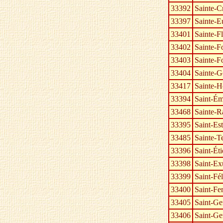
33392
Sainte-C
33397
Sainte-Eu
33401
Sainte-F
33402
Sainte-F
33403
Sainte-F
33404
Sainte-
33417
Sainte-H
33394
Saint-Ém
33468
Sainte-
33395
Saint-Es
33485
Sainte-T
33396
Saint-Ét
33398
Saint-Ex
33399
Saint-Fé
33400
Saint-Fe
33405
Saint-Ge
33406
Saint-Ge