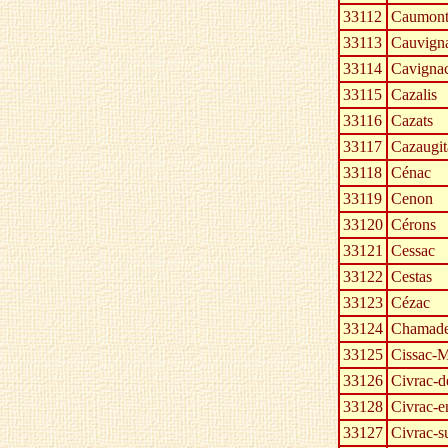
33112
Caumon
33113
Cauvign
33114
Cavigna
33115
Cazalis
33116
Cazats
33117
Cazaugit
33118
Cénac
33119
Cenon
33120
Cérons
33121
Cessac
33122
Cestas
33123
Cézac
33124
Chamade
33125
Cissac-
33126
Civrac-d
33128
Civrac-
33127
Civrac-s