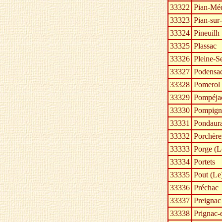
33322
Pian-Mé
33323
Pian-sur
33324
Pineuilh
33325
Plassac
33326
Pleine-S
33327
Podensa
33328
Pomerol
33329
Pompéja
33330
Pompign
33331
Pondaura
33332
Porchère
33333
Porge (L
33334
Portets
33335
Pout (Le
33336
Préchac
33337
Preignac
33338
Prignac