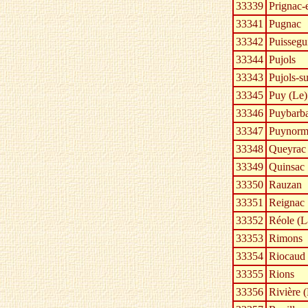
33339
Prignac-
33341
Pugnac
33342
Puissegu
33344
Pujols
33343
Pujols-s
33345
Puy (Le)
33346
Puybarb
33347
Puynorm
33348
Queyrac
33349
Quinsac
33350
Rauzan
33351
Reignac
33352
Réole (L
33353
Rimons
33354
Riocaud
33355
Rions
33356
Rivière 