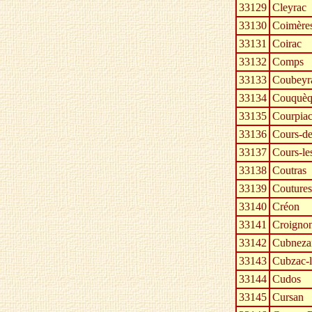
33129
Cleyrac
33130
Coimère
33131
Coirac
33132
Comps
33133
Coubeyr
33134
Couquèq
33135
Courpia
33136
Cours-d
33137
Cours-le
33138
Coutras
33139
Coutures
33140
Créon
33141
Croigno
33142
Cubneza
33143
Cubzac-l
33144
Cudos
33145
Cursan