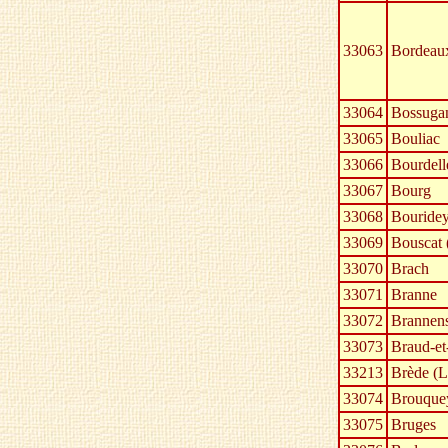
33063
Bordeau
33064
Bossuga
33065
Bouliac
33066
Bourdell
33067
Bourg
33068
Bouride
33069
Bouscat 
33070
Brach
33071
Branne
33072
Brannen
33073
Braud-et
33213
Brède (L
33074
Brouque
33075
Bruges