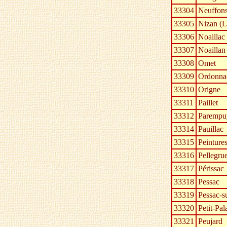
33304
Neuffon
33305
Nizan (L
33306
Noaillac
33307
Noaillan
33308
Omet
33309
Ordonna
33310
Origne
33311
Paillet
33312
Parempu
33314
Pauillac
33315
Peintures
33316
Pellegru
33317
Périssac
33318
Pessac
33319
Pessac-s
33320
Petit-Pa
33321
Peujard