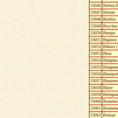
33046
Bernos-
33047
Berson
33048
Berthez
33049
Beychac-
33050
Bieujac
33051
Biganos
33052
Billaux (
33053
Birac
33054
Blaignac
33055
Blaignan
33056
Blanquef
33057
Blasimo
33058
Blaye
33059
Blésigna
33060
Bommes
33061
Bonneta
33062
Bonzac