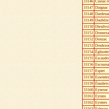
33146
Cussac-
33147
Daignac
33148
Dardena
33149
Daubèze
33150
Dieulivo
33151
Donneza
33152
Donzac
33153
Doulezo
33154
Églisotte
33155
Escaude
33156
Escouss
33157
Espiet
33158
Esseintes
33159
Étauliers
33160
Eynesse
33161
Eyrans
33162
Eysines
33163
Faleyras