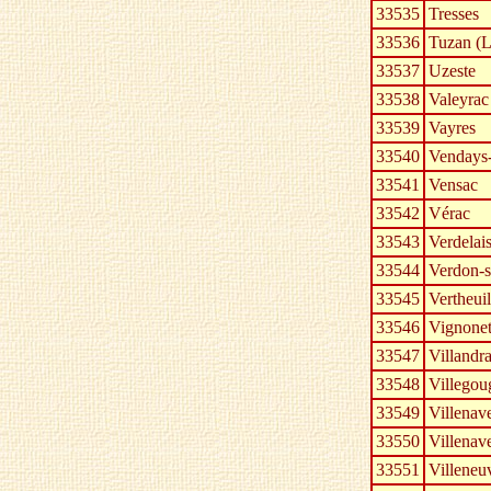
33535
Tresses
33536
Tuzan (L
33537
Uzeste
33538
Valeyrac
33539
Vayres
33540
Vendays-
33541
Vensac
33542
Vérac
33543
Verdelai
33544
Verdon-s
33545
Vertheuil
33546
Vignone
33547
Villandra
33548
Villegou
33549
Villenav
33550
Villenav
33551
Villeneu