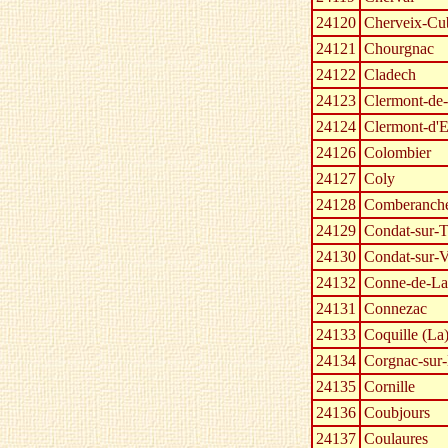
24120
Cherveix-Cu
24121
Chourgnac
24122
Cladech
24123
Clermont-de
24124
Clermont-d'E
24126
Colombier
24127
Coly
24128
Comberanche
24129
Condat-sur-T
24130
Condat-sur-
24132
Conne-de-La
24131
Connezac
24133
Coquille (La
24134
Corgnac-sur-l
24135
Cornille
24136
Coubjours
24137
Coulaures