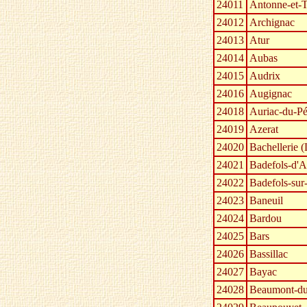
24011
Antonne-et-T
24012
Archignac
24013
Atur
24014
Aubas
24015
Audrix
24016
Augignac
24018
Auriac-du-Pé
24019
Azerat
24020
Bachellerie (
24021
Badefols-d'A
24022
Badefols-su
24023
Baneuil
24024
Bardou
24025
Bars
24026
Bassillac
24027
Bayac
24028
Beaumont-du