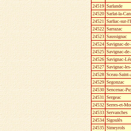
24519
Sarlande
24520
Sarlat-la-Ca
24521
Sarliac-sur-l'I
24522
Sarrazac
24523
Saussignac
24524
Savignac-de
24525
Savignac-de
24526
Savignac-Léd
24527
Savignac-les-
24528
Sceau-Saint-
24529
Segonzac
24530
Sencenac-Pu
24531
Sergeac
24532
Serres-et-Mo
24533
Servanches
24534
Sigoulès
24535
Simeyrols