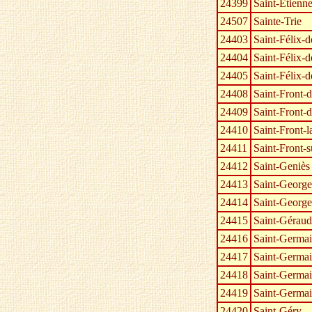
24399
Saint-Étienn
24507
Sainte-Trie
24403
Saint-Félix-d
24404
Saint-Félix-d
24405
Saint-Félix-d
24408
Saint-Front-
24409
Saint-Front-
24410
Saint-Front-l
24411
Saint-Front-
24412
Saint-Geniès
24413
Saint-George
24414
Saint-George
24415
Saint-Géraud
24416
Saint-Germai
24417
Saint-Germai
24418
Saint-Germa
24419
Saint-Germa
24420
Saint-Géry