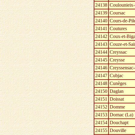
24138
Coulounieix
24139
Coursac
24140
Cours-de-Pil
24141
Coutures
24142
Coux-et-Big
24143
Couze-et-Sai
24144
Creyssac
24145
Creysse
24146
Creyssensac-e
24147
Cubjac
24148
Cunèges
24150
Daglan
24151
Doissat
24152
Domme
24153
Dornac (La)
24154
Douchapt
24155
Douville