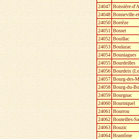
24047
Boissière-d'
24048
Bonneville-e
24050
Borrèze
24051
Bosset
24052
Bouillac
24053
Boulazac
24054
Bouniagues
24055
Bourdeilles
24056
Bourdeix (Le
24057
Bourg-des-M
24058
Bourg-du-Bo
24059
Bourgnac
24060
Bourniquel
24061
Bourrou
24062
Bouteilles-Sa
24063
Bouzic
24064
Brantôme