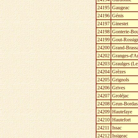
24195
Gaugeac
24196
Génis
24197
Ginestet
24198
Gonterie-Bou
24199
Gout-Rossig
24200
Grand-Brass
24202
Granges-d'A
24203
Graulges (Le
24204
Grèzes
24205
Grignols
24206
Grives
24207
Groléjac
24208
Grun-Bordas
24209
Hautefaye
24210
Hautefort
24211
Issac
24212
Issigeac