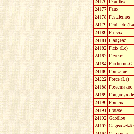
24176
Faurilles
24177
Faux
24178
Festalemps
24179
Feuillade (La
24180
Firbeix
24181
Flaugeac
24182
Fleix (Le)
24183
Fleurac
24184
Florimont-G
24186
Fonroque
24222
Force (La)
24188
Fossemagne
24189
Fougueyrolle
24190
Fouleix
24191
Fraisse
24192
Gabillou
24193
Gageac-et-Ro
24194
Gardonne