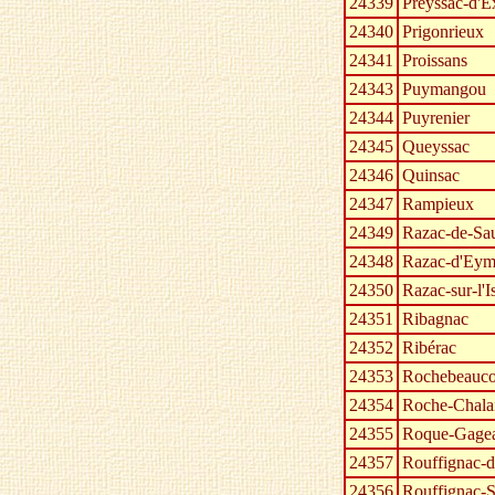
24339
Preyssac-d'E
24340
Prigonrieux
24341
Proissans
24343
Puymangou
24344
Puyrenier
24345
Queyssac
24346
Quinsac
24347
Rampieux
24349
Razac-de-Sa
24348
Razac-d'Eym
24350
Razac-sur-l'I
24351
Ribagnac
24352
Ribérac
24353
Rochebeaucou
24354
Roche-Chalai
24355
Roque-Gagea
24357
Rouffignac-d
24356
Rouffignac-S