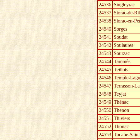
24536
Singleyrac
24537
Siorac-de-Ri
24538
Siorac-en-Pé
24540
Sorges
24541
Soudat
24542
Soulaures
24543
Sourzac
24544
Tamniès
24545
Teillots
24546
Temple-Lag
24547
Terrasson-La
24548
Teyjat
24549
Thénac
24550
Thenon
24551
Thiviers
24552
Thonac
24553
Tocane-Sain