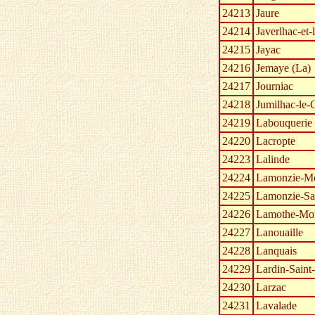
24213
Jaure
24214
Javerlhac-et-
24215
Jayac
24216
Jemaye (La)
24217
Journiac
24218
Jumilhac-le-
24219
Labouquerie
24220
Lacropte
24223
Lalinde
24224
Lamonzie-Mo
24225
Lamonzie-Sai
24226
Lamothe-Mon
24227
Lanouaille
24228
Lanquais
24229
Lardin-Saint
24230
Larzac
24231
Lavalade