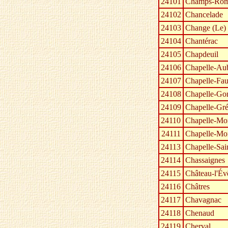
24101
Champs-Rom
24102
Chancelade
24103
Change (Le)
24104
Chantérac
24105
Chapdeuil
24106
Chapelle-Aub
24107
Chapelle-Fau
24108
Chapelle-Gon
24109
Chapelle-Gré
24110
Chapelle-Mon
24111
Chapelle-Mo
24113
Chapelle-Sai
24114
Chassaignes
24115
Château-l'Év
24116
Châtres
24117
Chavagnac
24118
Chenaud
24119
Cherval