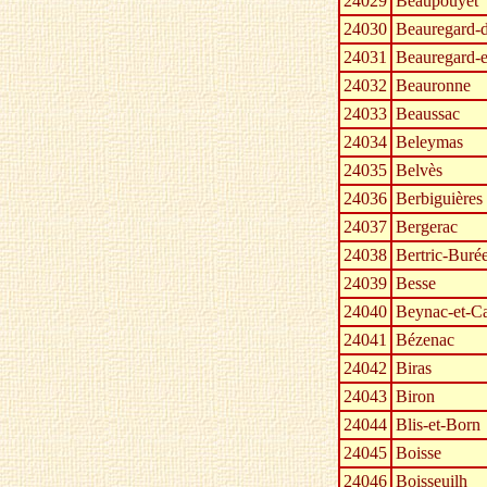
24029
Beaupouyet
24030
Beauregard-d
24031
Beauregard-e
24032
Beauronne
24033
Beaussac
24034
Beleymas
24035
Belvès
24036
Berbiguières
24037
Bergerac
24038
Bertric-Buré
24039
Besse
24040
Beynac-et-C
24041
Bézenac
24042
Biras
24043
Biron
24044
Blis-et-Born
24045
Boisse
24046
Boisseuilh