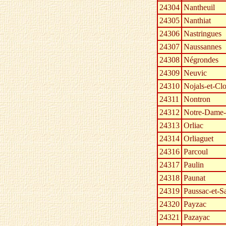
24304
Nantheuil
24305
Nanthiat
24306
Nastringues
24307
Naussannes
24308
Négrondes
24309
Neuvic
24310
Nojals-et-Clo
24311
Nontron
24312
Notre-Dame-
24313
Orliac
24314
Orliaguet
24316
Parcoul
24317
Paulin
24318
Paunat
24319
Paussac-et-S
24320
Payzac
24321
Pazayac