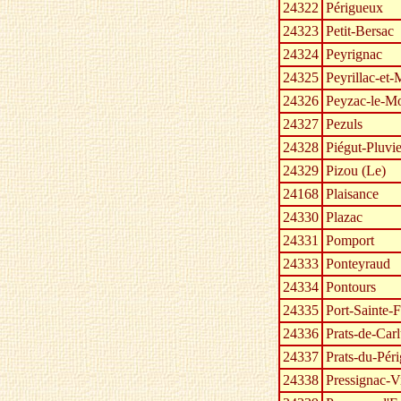
24322
Périgueux
24323
Petit-Bersac
24324
Peyrignac
24325
Peyrillac-et-
24326
Peyzac-le-Mo
24327
Pezuls
24328
Piégut-Pluvie
24329
Pizou (Le)
24168
Plaisance
24330
Plazac
24331
Pomport
24333
Ponteyraud
24334
Pontours
24335
Port-Sainte-
24336
Prats-de-Car
24337
Prats-du-Pér
24338
Pressignac-V