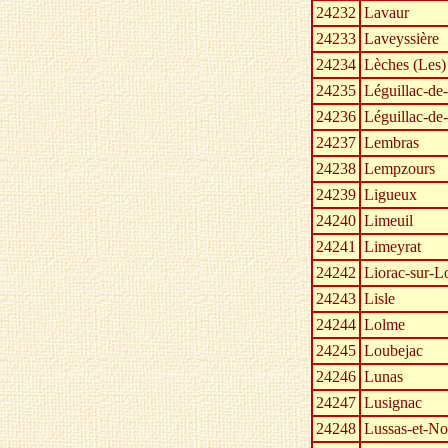
24232
Lavaur
24233
Laveyssière
24234
Lèches (Les)
24235
Léguillac-de
24236
Léguillac-de
24237
Lembras
24238
Lempzours
24239
Ligueux
24240
Limeuil
24241
Limeyrat
24242
Liorac-sur-L
24243
Lisle
24244
Lolme
24245
Loubejac
24246
Lunas
24247
Lusignac
24248
Lussas-et-No