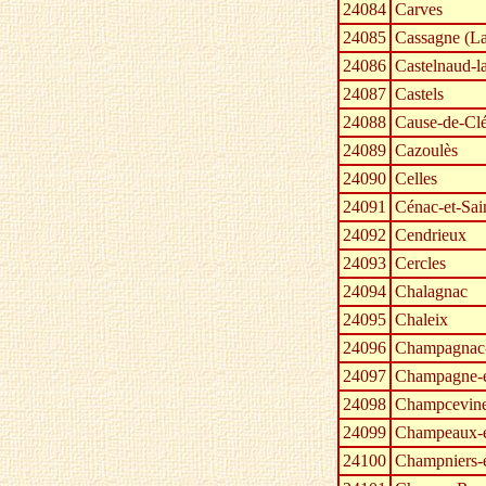
24084
Carves
24085
Cassagne (La
24086
Castelnaud-l
24087
Castels
24088
Cause-de-Clé
24089
Cazoulès
24090
Celles
24091
Cénac-et-Sain
24092
Cendrieux
24093
Cercles
24094
Chalagnac
24095
Chaleix
24096
Champagnac-
24097
Champagne-e
24098
Champcevine
24099
Champeaux-e
24100
Champniers-e