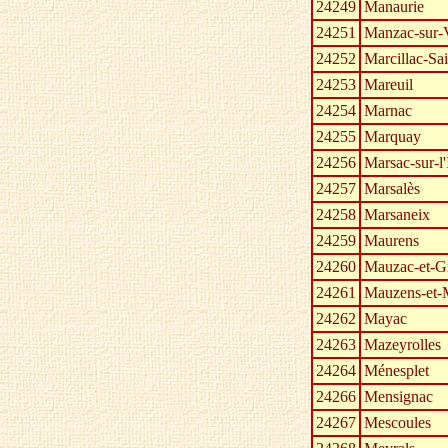
24249
Manaurie
24251
Manzac-sur-
24252
Marcillac-Sa
24253
Mareuil
24254
Marnac
24255
Marquay
24256
Marsac-sur-l'
24257
Marsalès
24258
Marsaneix
24259
Maurens
24260
Mauzac-et-G
24261
Mauzens-et-
24262
Mayac
24263
Mazeyrolles
24264
Ménesplet
24266
Mensignac
24267
Mescoules