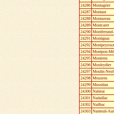
24286
Montagrier
24287
Montaut
24288
Montazeau
24289
Montcaret
24290
Montferrand-
24291
Montignac
24292
Montpeyrou
24294
Montpon-Mén
24295
Montrem
24296
Mouleydier
24297
Moulin-Neuf
24298
Mouzens
24299
Mussidan
24300
Nabirat
24301
Nadaillac
24302
Nailhac
24303
Nanteuil-Aur