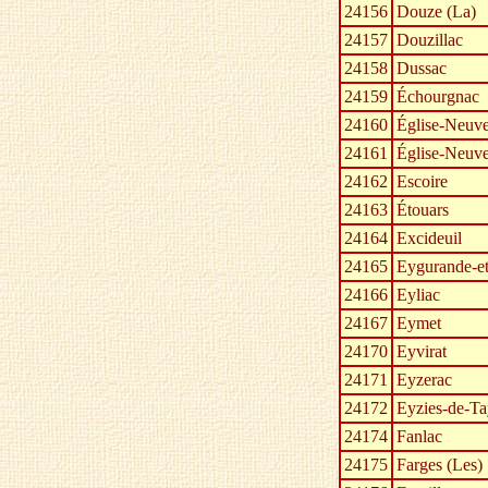
24156
Douze (La)
24157
Douzillac
24158
Dussac
24159
Échourgnac
24160
Église-Neuve
24161
Église-Neuve
24162
Escoire
24163
Étouars
24164
Excideuil
24165
Eygurande-et
24166
Eyliac
24167
Eymet
24170
Eyvirat
24171
Eyzerac
24172
Eyzies-de-Tay
24174
Fanlac
24175
Farges (Les)