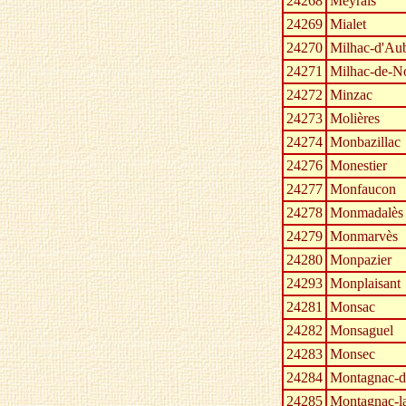
24268
Meyrals
24269
Mialet
24270
Milhac-d'Au
24271
Milhac-de-N
24272
Minzac
24273
Molières
24274
Monbazillac
24276
Monestier
24277
Monfaucon
24278
Monmadalès
24279
Monmarvès
24280
Monpazier
24293
Monplaisant
24281
Monsac
24282
Monsaguel
24283
Monsec
24284
Montagnac-d
24285
Montagnac-l