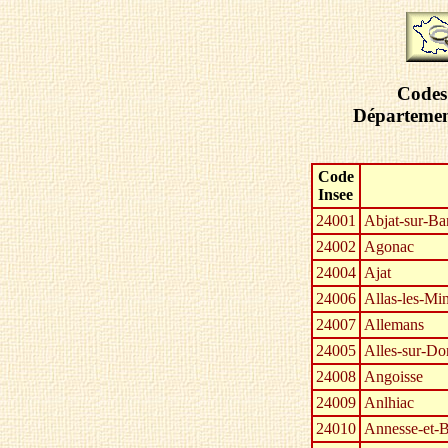
Codes 
Départemen
Code
Insee
24001
Abjat-sur-Ba
24002
Agonac
24004
Ajat
24006
Allas-les-Mi
24007
Allemans
24005
Alles-sur-Do
24008
Angoisse
24009
Anlhiac
24010
Annesse-et-B