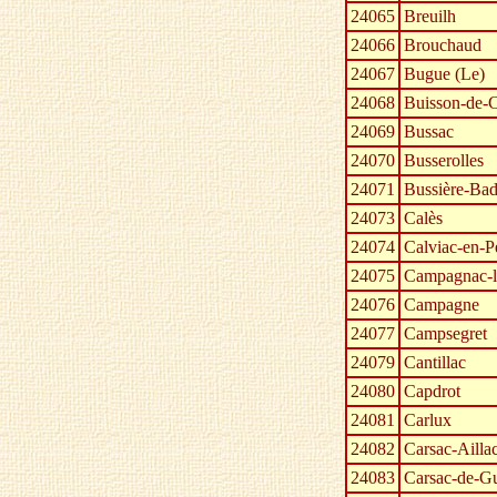
24065
Breuilh
24066
Brouchaud
24067
Bugue (Le)
24068
Buisson-de-C
24069
Bussac
24070
Busserolles
24071
Bussière-Bad
24073
Calès
24074
Calviac-en-P
24075
Campagnac-l
24076
Campagne
24077
Campsegret
24079
Cantillac
24080
Capdrot
24081
Carlux
24082
Carsac-Ailla
24083
Carsac-de-G