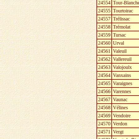
24554
Tour-Blanche
24555
Tourtoirac
24557
Trélissac
24558
Trémolat
24559
Tursac
24560
Urval
24561
Valeuil
24562
Vallereuil
24563
Valojoulx
24564
Vanxains
24565
Varaignes
24566
Varennes
24567
Vaunac
24568
Vélines
24569
Vendoire
24570
Verdon
24571
Vergt