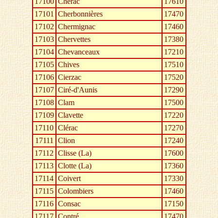
17100
Chérac
17610
17101
Cherbonnières
17470
17102
Chermignac
17460
17103
Chervettes
17380
17104
Chevanceaux
17210
17105
Chives
17510
17106
Cierzac
17520
17107
Ciré-d'Aunis
17290
17108
Clam
17500
17109
Clavette
17220
17110
Clérac
17270
17111
Clion
17240
17112
Clisse (La)
17600
17113
Clotte (La)
17360
17114
Coivert
17330
17115
Colombiers
17460
17116
Consac
17150
17117
Contré
17470