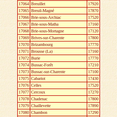
17064
Breuillet
17920
17065
Breuil-Magné
17870
17066
Brie-sous-Archiac
17520
17067
Brie-sous-Matha
17160
17068
Brie-sous-Mortagne
17120
17069
Brives-sur-Charente
17800
17070
Brizambourg
17770
17071
Brousse (La)
17160
17072
Burie
17770
17074
Bussac-Forêt
17210
17073
Bussac-sur-Charente
17100
17075
Cabariot
17430
17076
Celles
17520
17077
Cercoux
17270
17078
Chadenac
17800
17079
Chaillevette
17890
17080
Chambon
17290