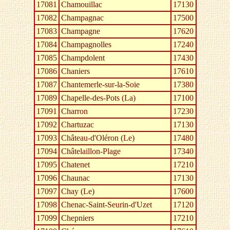
17081
Chamouillac
17130
17082
Champagnac
17500
17083
Champagne
17620
17084
Champagnolles
17240
17085
Champdolent
17430
17086
Chaniers
17610
17087
Chantemerle-sur-la-Soie
17380
17089
Chapelle-des-Pots (La)
17100
17091
Charron
17230
17092
Chartuzac
17130
17093
Château-d'Oléron (Le)
17480
17094
Châtelaillon-Plage
17340
17095
Chatenet
17210
17096
Chaunac
17130
17097
Chay (Le)
17600
17098
Chenac-Saint-Seurin-d'Uzet
17120
17099
Chepniers
17210