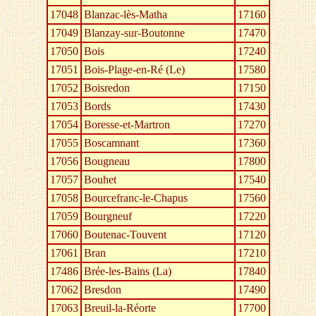
17048
Blanzac-lès-Matha
17160
17049
Blanzay-sur-Boutonne
17470
17050
Bois
17240
17051
Bois-Plage-en-Ré (Le)
17580
17052
Boisredon
17150
17053
Bords
17430
17054
Boresse-et-Martron
17270
17055
Boscamnant
17360
17056
Bougneau
17800
17057
Bouhet
17540
17058
Bourcefranc-le-Chapus
17560
17059
Bourgneuf
17220
17060
Boutenac-Touvent
17120
17061
Bran
17210
17486
Brée-les-Bains (La)
17840
17062
Bresdon
17490
17063
Breuil-la-Réorte
17700