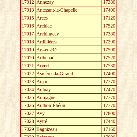
17012
Annezay
17380
17013
Antezant-la-Chapelle
17400
17015
Arces
17120
17016
Archiac
17520
17017
Archingeay
17380
17018
Ardillières
17290
17019
Ars-en-Ré
17590
17020
Arthenac
17520
17021
Arvert
17530
17022
Asnières-la-Giraud
17400
17023
Aujac
17770
17024
Aulnay
17470
17025
Aumagne
17770
17026
Authon-Ébéon
17770
17027
Avy
17800
17028
Aytré
17440
17029
Bagnizeau
17160