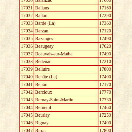
17030
Balanzac
17600
17031
Ballans
17160
17032
Ballon
17290
17033
Barde (La)
17360
17034
Barzan
17120
17035
Bazauges
17490
17036
Beaugeay
17620
17037
Beauvais-sur-Matha
17490
17038
Bedenac
17210
17039
Belluire
17800
17040
Benâte (La)
17400
17041
Benon
17170
17042
Bercloux
17770
17043
Bernay-Saint-Martin
17330
17044
Berneuil
17460
17045
Beurlay
17250
17046
Bignay
17400
17047
Biron
17800