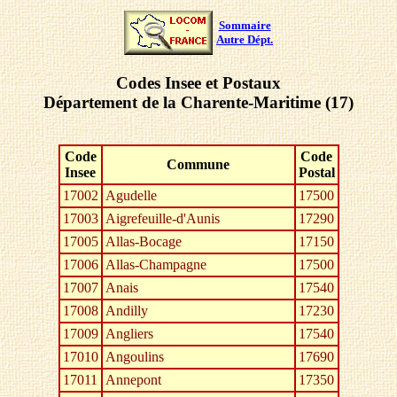
Sommaire
Autre Dépt.
Codes Insee et Postaux
Département de la Charente-Maritime (17)
Code
Code
Commune
Insee
Postal
17002
Agudelle
17500
17003
Aigrefeuille-d'Aunis
17290
17005
Allas-Bocage
17150
17006
Allas-Champagne
17500
17007
Anais
17540
17008
Andilly
17230
17009
Angliers
17540
17010
Angoulins
17690
17011
Annepont
17350