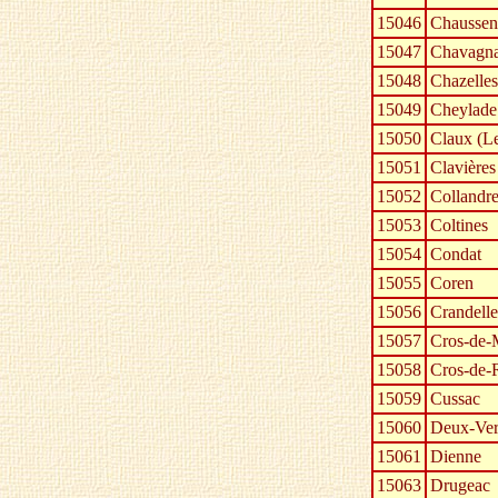
15046
Chaussen
15047
Chavagn
15048
Chazelles
15049
Cheylade
15050
Claux (L
15051
Clavières
15052
Collandr
15053
Coltines
15054
Condat
15055
Coren
15056
Crandelle
15057
Cros-de-
15058
Cros-de-
15059
Cussac
15060
Deux-Ver
15061
Dienne
15063
Drugeac