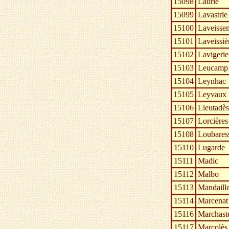
15098
Laurie
15099
Lavastrie
15100
Laveissen
15101
Laveissiè
15102
Lavigerie
15103
Leucamp
15104
Leynhac
15105
Leyvaux
15106
Lieutadès
15107
Lorcières
15108
Loubares
15110
Lugarde
15111
Madic
15112
Malbo
15113
Mandaille
15114
Marcenat
15116
Marchast
15117
Marcolès