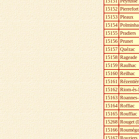
15151
Peyrusse
15152
Pierrefort
15153
Pleaux
15154
Polminha
15155
Pradiers
15156
Prunet
15157
Quézac
15158
Rageade
15159
Raulhac
15160
Reilhac
15161
Rézentièr
15162
Riom-ès-
15163
Roannes-
15164
Roffiac
15165
Rouffiac
15268
Rouget (
15166
Roumégo
15167
Rouziers