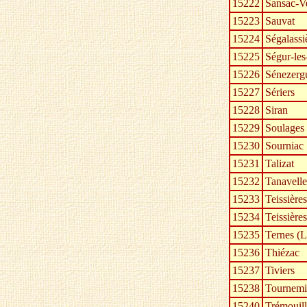
15222
Sansac-V
15223
Sauvat
15224
Ségalassi
15225
Ségur-les
15226
Sénezerg
15227
Sériers
15228
Siran
15229
Soulages
15230
Sourniac
15231
Talizat
15232
Tanavelle
15233
Teissière
15234
Teissière
15235
Ternes (L
15236
Thiézac
15237
Tiviers
15238
Tournemi
15240
Trémouil