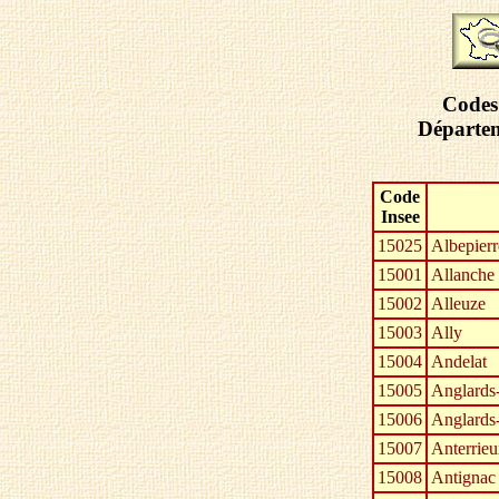
Codes 
Départem
Code
Insee
15025
Albepier
15001
Allanche
15002
Alleuze
15003
Ally
15004
Andelat
15005
Anglards-
15006
Anglards-
15007
Anterrie
15008
Antignac