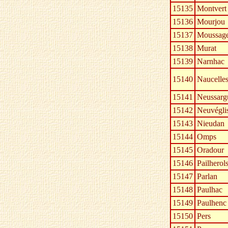
15135
Montvert
15136
Mourjou
15137
Moussag
15138
Murat
15139
Narnhac
15140
Naucelle
15141
Neussarg
15142
Neuvégli
15143
Nieudan
15144
Omps
15145
Oradour
15146
Pailherol
15147
Parlan
15148
Paulhac
15149
Paulhenc
15150
Pers