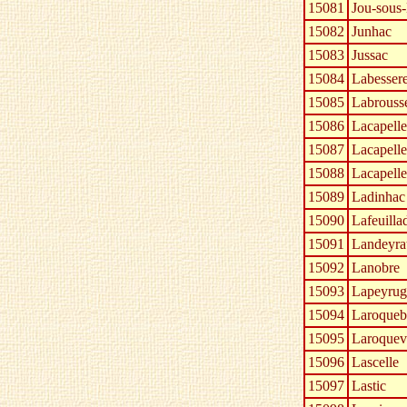
15081
Jou-sous
15082
Junhac
15083
Jussac
15084
Labessere
15085
Labrouss
15086
Lacapelle
15087
Lacapelle
15088
Lacapell
15089
Ladinhac
15090
Lafeuilla
15091
Landeyra
15092
Lanobre
15093
Lapeyrug
15094
Laroqueb
15095
Laroquevi
15096
Lascelle
15097
Lastic