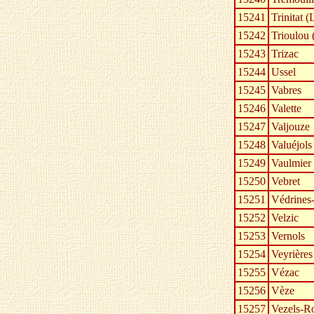
15241
Trinitat (
15242
Trioulou 
15243
Trizac
15244
Ussel
15245
Vabres
15246
Valette
15247
Valjouze
15248
Valuéjols
15249
Vaulmier 
15250
Vebret
15251
Védrines
15252
Velzic
15253
Vernols
15254
Veyrières
15255
Vézac
15256
Vèze
15257
Vezels-R