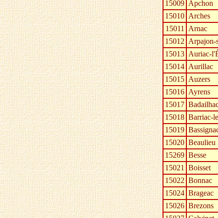
15009
Apchon
15010
Arches
15011
Arnac
15012
Arpajon-
15013
Auriac-l'
15014
Aurillac
15015
Auzers
15016
Ayrens
15017
Badailha
15018
Barriac-l
15019
Bassigna
15020
Beaulieu
15269
Besse
15021
Boisset
15022
Bonnac
15024
Brageac
15026
Brezons