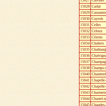
15027
Calvinet
15028
Carlat
15029
Cassanio
15030
Cayrols
15031
Celles
15032
Celoux
15033
Cézens
15034
Chaliers
15035
Chalinar
15036
Chalvign
15037
Champag
15038
Champs-s
15040
Chanterel
15041
Chapelle
15042
Chapelle-
15043
Charmen
15044
Chastel-s
15045
Chaudes-