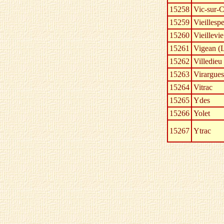
15258
Vic-sur-C
15259
Vieillesp
15260
Vieillevie
15261
Vigean (
15262
Villedieu
15263
Virargues
15264
Vitrac
15265
Ydes
15266
Yolet
15267
Ytrac