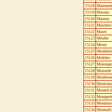
15118
Marmanh
15119
Massiac
15120
Mauriac
15121
Maurines
15122
Maurs
15123
Méallet
15124
Menet
15125
Mentière
15126
Molèdes
15127
Molompi
15128
Monselie
15129
Montboud
15130
Montcha
15131
Monteil (
15132
Montgrel
15133
Montmur
15134
Montsalv