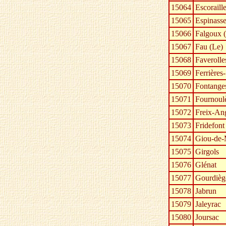
15064
Escoraill
15065
Espinass
15066
Falgoux 
15067
Fau (Le)
15068
Faverolle
15069
Ferrières
15070
Fontange
15071
Fournoul
15072
Freix-An
15073
Fridefont
15074
Giou-de
15075
Girgols
15076
Glénat
15077
Gourdièg
15078
Jabrun
15079
Jaleyrac
15080
Joursac