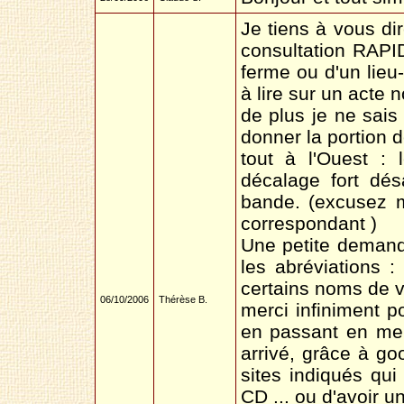
Je tiens à vous di
consultation RAP
ferme ou d'un lieu-
à lire sur un acte 
de plus je ne sais
donner la portion d
tout à l'Ouest : 
décalage fort dé
bande. (excusez m
correspondant )
Une petite demand
les abréviations
certains noms de v
06/10/2006
Thérèse B.
merci infiniment po
en passant en me d
arrivé, grâce à go
sites indiqués qu
CD ... ou d'avoir u