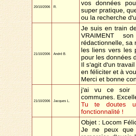
vos données pou
20/10/2006
R.
super pratique, qu
ou la recherche d'
Je suis en train d
VRAIMENT son 
rédactionnelle, sa n
les liens vers les
21/10/2006
André B.
pour les données d
Il s'agit d'un trava
en féliciter et à v
Merci et bonne con
j'ai vu ce soir 
communes. Excelle
21/10/2006
Jacques L.
Tu te doutes un
fonctionnalité !
Objet : Locom Félic
Je ne peux que v