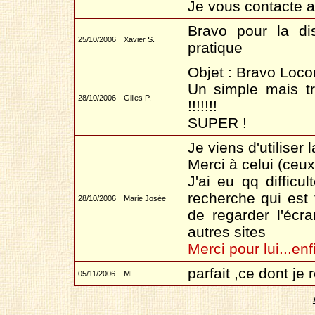
Je vous contacte 
Bravo pour la dis
25/10/2006
Xavier S.
pratique
Objet : Bravo Loc
Un simple mais tr
28/10/2006
Gilles P.
!!!!!!!
SUPER !
Je viens d'utilise
Merci à celui (ceux)
J'ai eu qq diffic
recherche qui est 
28/10/2006
Marie Josée
de regarder l'écr
autres sites
Merci pour lui...enf
parfait ,ce dont je
05/11/2006
ML