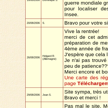
16/08/2006
Dominique S.
guerre mondiale gr
pour localiser d
Insee.
Bravo pour votre site
20/08/2006
S.
Vive la rentrée!
merci de cet admi
préparation de me
4ème année de fra
J'espère que cela l
Helgard R.
26/08/2006
(Allemagne)
Je n'ai pas trouvé
peu de patience??? 
Merci encore et bo
Une carte des régi
page
Télécharge
Site sympa, très uti
29/08/2006
Jean S.
Bravo et merci !
Pas mal le site, M