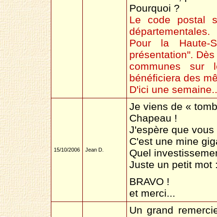
Pourquoi ?
Le code postal s
départementales.
Pour la Haute-S
présentation". Dès 
communes sur le
bénéficiera des mê
D'ici une semaine..
Je viens de « tombe
Chapeau !
J'espère que vous c
C'est une mine gig
15/10/2006
Jean D.
Quel investissemen
Juste un petit mot 
BRAVO !
et merci...
Un grand remerciem