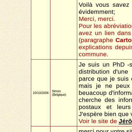
Voilà vous savez 
évidemment;
Merci, merci.
Pour les abréviati
avez un lien dan
(paragraphe
Carto
explications depui
commune.
Je suis un PhD -
distribution d'un
parce que je suis
mais je ne peux 
Simon
beuacoup d'inform
10/10/2006
(Belgique)
cherche des info
postaux et leur
J'espère bien que 
Voir le site de
Jér
merci pour votre sit