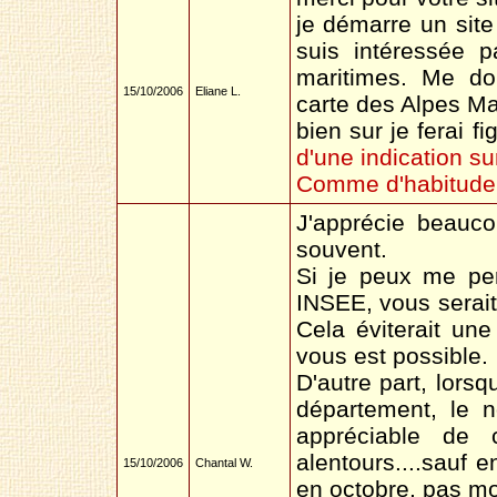
je démarre un site
suis intéressée 
maritimes. Me don
15/10/2006
Eliane L.
carte des Alpes Ma
bien sur je ferai fi
d'une indication su
Comme d'habitude,
J'apprécie beauco
souvent.
Si je peux me pe
INSEE, vous serait
Cela éviterait une
vous est possible.
D'autre part, lors
département, le 
appréciable de 
alentours....sauf 
15/10/2006
Chantal W.
en octobre, pas m