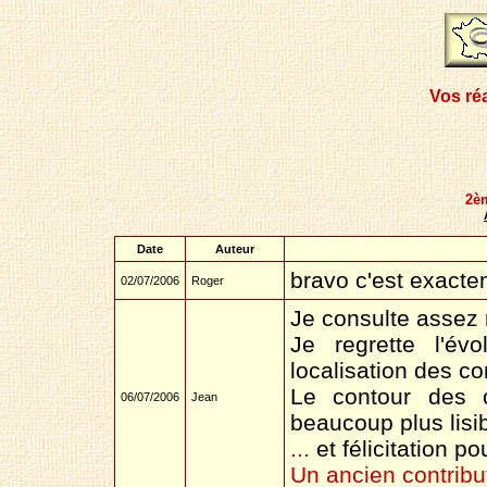
Vos ré
2è
Date
Auteur
bravo c'est exacte
02/07/2006
Roger
Je consulte assez 
Je regrette l'é
localisation des 
Le contour des 
06/07/2006
Jean
beaucoup plus lisib
...
et félicitation po
Un ancien contribut