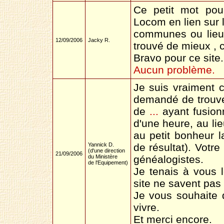
Ce petit mot pou
Locom en lien sur 
communes ou lieux-
12/09/2006
Jacky R.
trouvé de mieux , c
Bravo pour ce site.
Aucun problème.
Je suis vraiment c
demandé de trouv
de
...
ayant fusionn
d'une heure, au li
au petit bonheur 
Yannick D.
de résultat). Votre
(d'une direction
21/09/2006
du Ministère
généalogistes.
de l'Equipement)
Je tenais à vous l
site ne savent pas 
Je vous souhaite 
vivre.
Et merci encore.