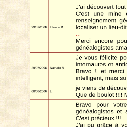
J'ai découvert tout
C'est une mine 
renseignement gé
localiser un lieu-d
29/07/2006
Etienne B.
...
Merci encore pou
généalogistes ama
Je vous félicite p
internautes et anti
29/07/2006
Nathalie B.
Bravo !! et merci 
intelligent, mais s
je viens de découvr
08/08/2006
L.
Que de boulot !!!! M
Bravo pour votre
généalogistes et a
C'est précieux !!!
J'ai pu grâce à v