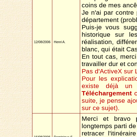
coins de mes ancêt
Je n'ai par contre
département (prob
Puis-je vous sugg
historique sur l
réalisation, diffé
12/08/2006
Henri A.
blanc, qui était Cass
En tout cas, merci
travailler dur et co
Pas d'ActiveX sur
Pour les explicati
existe déjà un 
Téléchargement
c
suite, je pense ajo
sur ce sujet).
Merci et bravo p
longtemps parti de 
retracer l'itinér