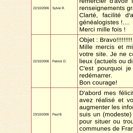
remercier d'avoir
renseignements gra
22/10/2006
Sylvie R.
Clarté, facilité 
généalogistes !....
Merci mille fois !
Objet : Bravo!!!!!!!!!!!!
Mille mercis et mi
votre site. Je ne c
lieux (actuels ou d
22/10/2006
Patrick D.
C'est pourquoi je
redémarrer.
Bon courage!
D'abord mes félici
avez réalisé et vo
augmenter les infor
suis un (modeste) 
23/10/2006
Paul B.
pour situer ou tr
communes de Franc